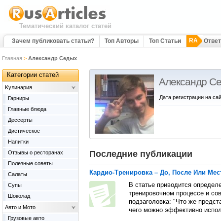
Тематический каталог статей
RA
Зачем публиковать статьи?
Топ Авторы
Топ Статьи
Отве
Главная
>
Александр Седых
Категории статей
Александр С
Kулинария
Дата регистрации на сай
Гарниры
Главные блюда
Дессерты
Диетическое
Напитки
Последние публикации
Отзывы о ресторанах
Полезные советы
Кардио-Тренировка – До, После Или Мес
Салаты
В статье приводится определе
Супы
тренировочном процессе и со
Шоколад
подзаголовка: "Что же предст
Авто и Мото
чего можно эффективно испол
Грузовые авто