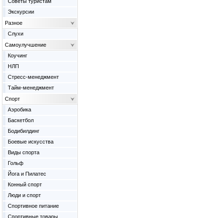
Советы туристам
Экскурсии
Разное
Слухи
Самоулучшение
Коучинг
НЛП
Стресс-менеджмент
Тайм-менеджмент
Спорт
Аэробика
Баскетбол
Бодибилдинг
Боевые искусства
Виды спорта
Гольф
Йога и Пилатес
Конный спорт
Люди и спорт
Спортивное питание
Спортивные товары