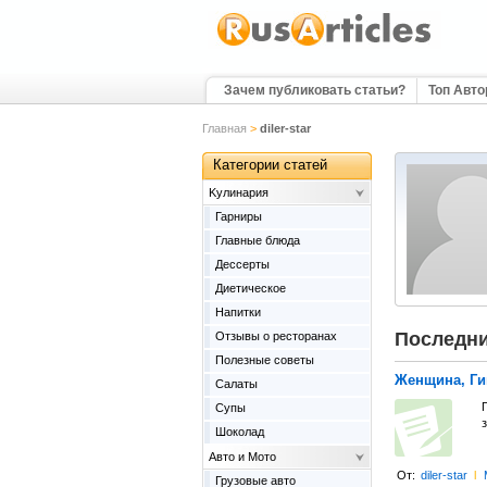
Зачем публиковать статьи?
Топ Авт
Главная
>
diler-star
Категории статей
Kулинария
Гарниры
Главные блюда
Дессерты
Диетическое
Напитки
Последни
Отзывы о ресторанах
Полезные советы
Женщина, Ги
Салаты
Супы
з
Шоколад
Авто и Мото
От:
diler-star
l
Грузовые авто