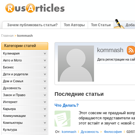
Зачем публиковать статьи?
Топ Авторы
Топ Статьи
Доба
Главная
>
kommash
Категории статей
kommash
Kулинария
Дата регистрации на сай
Авто и Мото
Бизнес
Дети и родители
Дом и Семья
Духовность
Последние статьи
Закон и Право
Интернет
Что Делать?
Карьера
Этот совсем не праздный вопр
Коммуникации
обращаются представители ка
Компьютеры
этот встаёт и звучит с новой с
Культура
От:
kommash
l
Духовность
>
Философия
l
02/07