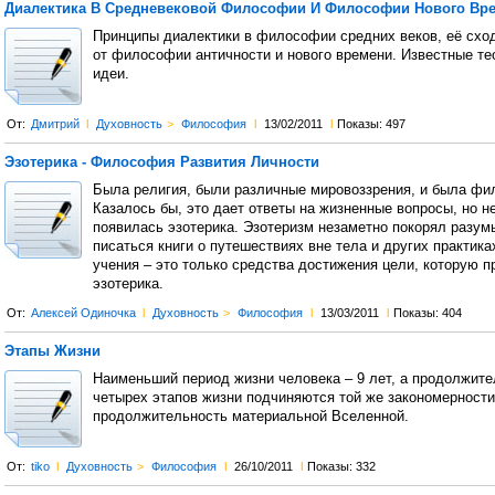
Диалектика В Средневековой Философии И Философии Нового Вр
Принципы диалектики в философии средних веков, её сход
от философии античности и нового времени. Известные те
идеи.
От:
Дмитрий
l
Духовность
>
Философия
l
13/02/2011
l
Показы: 497
Эзотерика - Философия Развития Личности
Была религия, были различные мировоззрения, и была фи
Казалось бы, это дает ответы на жизненные вопросы, но не
появилась эзотерика. Эзотеризм незаметно покорял разум
писаться книги о путешествиях вне тела и других практика
учения – это только средства достижения цели, которую п
эзотерика.
От:
Алексей Одиночка
l
Духовность
>
Философия
l
13/03/2011
l
Показы: 404
Этапы Жизни
Наименьший период жизни человека – 9 лет, а продолжите
четырех этапов жизни подчиняются той же закономерности,
продолжительность материальной Вселенной.
От:
tiko
l
Духовность
>
Философия
l
26/10/2011
l
Показы: 332