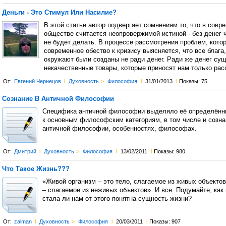
Деньги - Это Стимул Или Насилие?
В этой статье автор подвергает сомнениям то, что в совр
обществе считается неопровержимой истиной - без денег 
не будет делать. В процессе рассмотрения проблем, кото
современное обество к кризису выясняется, что все блага
окружают были созданы не ради денег. Ради же денег су
некачественные товары, которые приносят нам только рас
От:
Евгений Чернецов
l
Духовность
>
Философия
l
31/01/2013
l
Показы: 75
Сознание В Античной Философии
Специфика античной философии выделяло её определён
к основным философским категориям, в том числе и созна
античной философии, особенностях, философах.
От:
Дмитрий
l
Духовность
>
Философия
l
13/02/2011
l
Показы: 980
Что Такое Жизнь???
«Живой организм – это тело, слагаемое из живых объектов
– слагаемое из неживых объектов». И все. Подумайте, как 
стала ли нам от этого понятна сущность жизни?
От:
zalman
l
Духовность
>
Философия
l
20/03/2011
l
Показы: 907