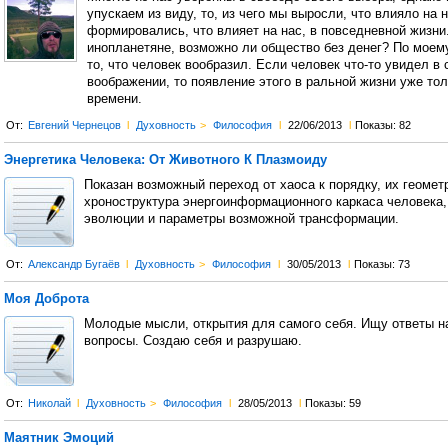
упускаем из виду, то, из чего мы выросли, что влияло на 
формировались, что влияет на нас, в повседневной жизни
инопланетяне, возможно ли общество без денег? По моем
то, что человек вообразил. Если человек что-то увидел в
воображении, то появление этого в ральной жизни уже то
времени.
От:
Евгений Чернецов
l
Духовность
>
Философия
l
22/06/2013
l
Показы: 82
Энергетика Человека: От Животного К Плазмоиду
Показан возможный переход от хаоса к порядку, их геометр
хроноструктура энергоинформационного каркаса человека,
эволюции и параметры возможной трансформации.
От:
Александр Бугаёв
l
Духовность
>
Философия
l
30/05/2013
l
Показы: 73
Моя Доброта
Молодые мысли, открытия для самого себя. Ищу ответы н
вопросы. Создаю себя и разрушаю.
От:
Николай
l
Духовность
>
Философия
l
28/05/2013
l
Показы: 59
Маятник Эмоций