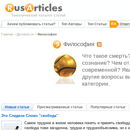
Тематический каталог статей
RA
Зачем публиковать статьи?
Топ Авторы
Топ Статьи
Отве
Главная
>
Духовность
>
Философия
Философия
Что такое смерть
сознание? Чем от
современной? Явл
другие вопросы в
категории.
Новые статьи
Просматриваемые статьи
Популярные статьи
Это Сладкое Слово "свобода"
Самое трудное в жизни человека понять и принять свободу
свобода тоже загадочна, трудна и труднообъяснима, но к 