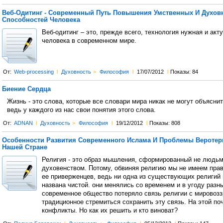
Веб-Одитинг - Cовременный Путь Повышения Умственных И Духов
Способностей Человека
Веб-одитинг – это, прежде всего, технология нужная и акт
человека в современном мире.
От:
Web-processing
l
Духовность
>
Философия
l
17/07/2012
l
Показы: 84
Биение Сердца
Жизнь - это слова, которые все словари мира никак не могут объяснит
ведь у каждого из нас свои понятия этого слова.
От:
ADNAN
l
Духовность
>
Философия
l
19/12/2012
l
Показы: 808
Особенности Развития Современного Ислама И Проблемы Веротер
Нашей Стране
Религия - это образ мышления, сформированный не людьм
духовенством. Потому, обвиняя религию мы не имеем прав
ее приверженцев, ведь ни одна из существующих религий 
названа чистой. они менялись со временем и в угоду раз
современное общество потеряло связь религии с мировозз
традиционное стремиться сохранить эту связь. На этой по
конфликты. Но как их решить и кто виноват?