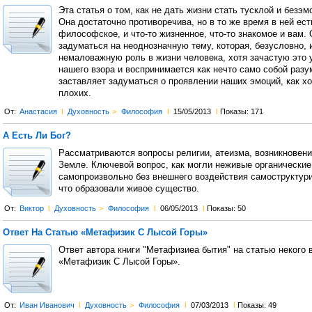
Эта статья о том, как не дать жизни стать тусклой и безэ
Она достаточно противоречива, но в то же время в ней есть
философское, и что-то жизненное, что-то знакомое и вам.
задуматься на неоднозначную тему, которая, безусловно, 
немаловажную роль в жизни человека, хотя зачастую это 
нашего взора и воспринимается как нечто само собой раз
заставляет задуматься о проявлении наших эмоций, как хо
плохих.
От:
Анастасия
l
Духовность
>
Философия
l
15/05/2013
l
Показы: 171
А Есть Ли Бог?
Рассматриваются вопросы религии, атеизма, возникновени
Земле. Ключевой вопрос, как могли неживые органически
самопроизвольно без внешнего воздействия самоструктури
что образовали живое существо.
От:
Виктор
l
Духовность
>
Философия
l
06/05/2013
l
Показы: 50
Ответ На Статью «Метафизик С Лысой Горы»
Ответ автора книги "Метафизиеа бытия" на статью некого 
«Метафизик С Лысой Горы».
От:
Иван Иванович
l
Духовность
>
Философия
l
07/03/2013
l
Показы: 49