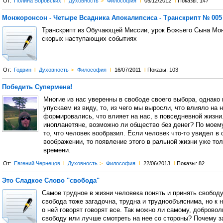
От:
Полина Боровских
l
Духовность
>
Философия
l
05/12/2012
l
Показы: 147
Монжоронсон - Четыре Всадника Апокалипсиса - Транскрипт № 005
Транскрипт из Обучающей Миссии, урок Божьего Сына Мо
скорых наступающих событиях
От:
Годвин
l
Духовность
>
Философия
l
16/07/2011
l
Показы: 103
Победить Супермена!
Многие из нас уверенны в свободе своего выбора, однако 
упускаем из виду, то, из чего мы выросли, что влияло на 
формировались, что влияет на нас, в повседневной жизни
инопланетяне, возможно ли общество без денег? По моем
то, что человек вообразил. Если человек что-то увидел в
воображении, то появление этого в ральной жизни уже то
времени.
От:
Евгений Чернецов
l
Духовность
>
Философия
l
22/06/2013
l
Показы: 82
Это Сладкое Слово "свобода"
Самое трудное в жизни человека понять и принять свободу
свобода тоже загадочна, трудна и труднообъяснима, но к 
о ней говорят говорят все. Так можно ли самому, добровол
свободу или лучше смотреть на нее со стороны? Почему за