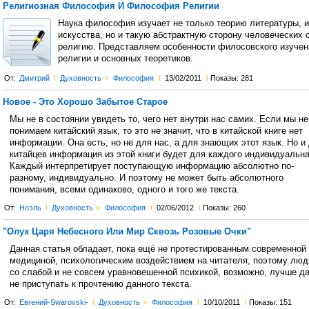
Религиозная Философия И Философия Религии
Наука философия изучает не только теорию литературы, 
искусства, но и такую абстрактную сторону человеческих 
религию. Представляем особенности филосовского изуче
религии и основных теоретиков.
От:
Дмитрий
l
Духовность
>
Философия
l
13/02/2011
l
Показы: 281
Новое - Это Хорошо Забытое Старое
Мы не в состоянии увидеть то, чего нет внутри нас самих. Если мы не
понимаем китайский язык, то это не значит, что в китайской книге нет
информации. Она есть, но не для нас, а для знающих этот язык. Но и
китайцев информация из этой книги будет для каждого индивидуальна
Каждый интерпретирует поступающую информацию абсолютно по-
разному, индивидуально. И поэтому не может быть абсолютного
понимания, всеми одинаково, одного и того же текста.
От:
Ноэль
l
Духовность
>
Философия
l
02/06/2012
l
Показы: 260
"Олух Царя Небесного Или Мир Сквозь Розовые Очки"
Данная статья обладает, пока ещё не протестированным современной
медициной, психологическим воздействием на читателя, поэтому лю
со слабой и не совсем уравновешенной психикой, возможно, лучше д
не приступать к прочтению данного текста.
От:
Евгений-Swarovski-
l
Духовность
>
Философия
l
10/10/2011
l
Показы: 151