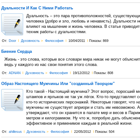
Дуальности И Как С Ними Работать
Дуальность – это пара противоположностей, существующи
человека (добро и зло, любовь и ненависть). Дуальности 
влияют на мышление и жизнь человека. В статье приводит
техник работы с дуальностями.
От:
Door
l
Духовность
>
Философия
l
10/04/2011
l
Показы: 869
Биение Сердца
Жизнь - это слова, которые все словари мира никак не могут объяснит
ведь у каждого из нас свои понятия этого слова.
От:
ADNAN
l
Духовность
>
Философия
l
19/12/2012
l
Показы: 808
Образ Настоящего Мужчины Или "созданный Творцом"
Кто такой - Настоящий мужчина? Этот вопрос, поросший 
штампов и ярлыков не так уж лёгок. Кто-то представляет с
кто-то исторических персонажей. Некоторые говорят, что н
мужчины не существует априори и стать им невозможно. А
утверждают, что он хранится в палате мер и весов в Пари
метром и килограммом. Ну что ж, попробую дать объяснен
эффективное и применимое каждым в реальной жизни.
От:
ahillesus
l
Духовность
>
Философия
l
22/05/2012
l
Показы: 504