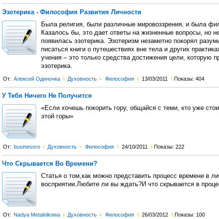
Эзотерика - Философия Развития Личности
Была религия, были различные мировоззрения, и была фи
Казалось бы, это дает ответы на жизненные вопросы, но не
появилась эзотерика. Эзотеризм незаметно покорял разум
писаться книги о путешествиях вне тела и других практика
учения – это только средства достижения цели, которую п
эзотерика.
От:
Алексей Одиночка
l
Духовность
>
Философия
l
13/03/2011
l
Показы: 404
У Тебя Ничего Не Получится
«Если хочешь покорить гору, общайся с теми, кто уже сто
этой горы»
От:
businessro
l
Духовность
>
Философия
l
24/10/2011
l
Показы: 222
Что Скрывается Во Времени?
Статья о том,как можно представить процесс времени в л
восприятии.Любите ли вы ждать?И что скрывается в проц
От:
Nadya Metalnikowa
l
Духовность
>
Философия
l
26/03/2012
l
Показы: 100