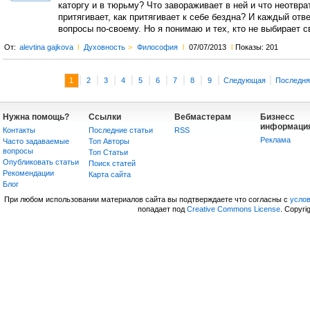
каторгу и в тюрьму? Что завораживает в ней и что неотвра
притягивает, как притягивает к себе бездна? И каждый отве
вопросы по-своему. Но я понимаю и тех, кто не выбирает с
От:
alevtina gajkova
l
Духовность
>
Философия
l
07/07/2013
l
Показы: 201
|
|
|
|
|
|
|
|
|
|
1
2
3
4
5
6
7
8
9
Следующая
Последня
Нужна помощь?
Ссылки
Вебмастерам
Бизнесс
информаци
Контакты
Последние статьи
RSS
Реклама
Часто задаваемые
Топ Авторы
вопросы
Топ Статьи
Опубликовать статьи
Поиск статей
Рекомендации
Карта сайта
Блог
При любом использовании материалов сайта вы подтверждаете что согласны с
усло
попадает под
Creative Commons License
. Copyri