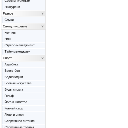
Советы туристам
Экскурсии
Разное
Слухи
Самоулучшение
Коучинг
НЛП
Стресс-менеджмент
Тайм-менеджмент
Спорт
Аэробика
Баскетбол
Бодибилдинг
Боевые искусства
Виды спорта
Гольф
Йога и Пилатес
Конный спорт
Люди и спорт
Спортивное питание
Спортивные товары