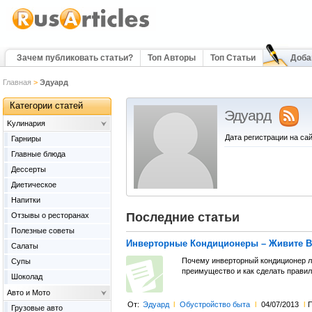
Зачем публиковать статьи?
Топ Авторы
Топ Статьи
Доба
Главная
>
Эдуард
Категории статей
Эдуард
Kулинария
Дата регистрации на сай
Гарниры
Главные блюда
Дессерты
Диетическое
Напитки
Последние статьи
Отзывы о ресторанах
Полезные советы
Инверторные Кондиционеры – Живите В
Салаты
Почему инверторный кондиционер лу
Супы
преимущество и как сделать правил
Шоколад
Авто и Мото
От:
Эдуард
l
Обустройство быта
l
04/07/2013
l
П
Грузовые авто