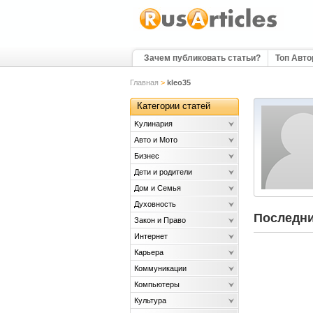
Зачем публиковать статьи?
Топ Авт
Главная
>
kleo35
Категории статей
Kулинария
Авто и Мото
Бизнес
Дети и родители
Дом и Семья
Духовность
Последни
Закон и Право
Интернет
Карьера
Коммуникации
Компьютеры
Культура