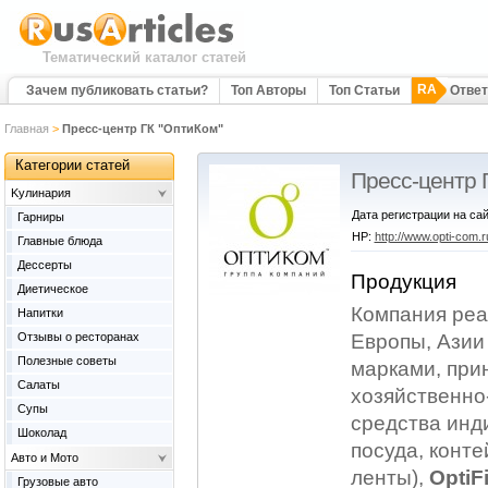
Тематический каталог статей
RA
Зачем публиковать статьи?
Топ Авторы
Топ Статьи
Отве
Главная
>
Пресс-центр ГК "ОптиКом"
Категории статей
Пресс-центр 
Kулинария
Дата регистрации на сай
Гарниры
HP:
http://www.opti-com.r
Главные блюда
Дессерты
Продукция
Диетическое
Компания реа
Напитки
Отзывы о ресторанах
Европы, Азии
Полезные советы
марками, пр
Салаты
хозяйственно
Супы
средства инд
Шоколад
посуда, конте
Авто и Мото
ленты),
OptiF
Грузовые авто