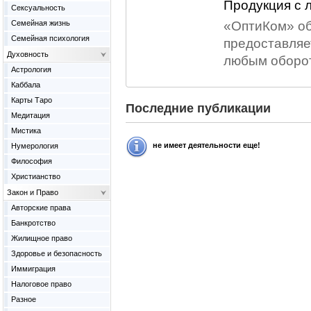
Продукция с 
Сексуальность
Семейная жизнь
«ОптиКом» об
Семейная психология
предоставляе
Духовность
любым оборо
Астрология
Каббала
Карты Таро
Последние публикации
Медитация
Мистика
не имеет деятельности еще!
Нумерология
Философия
Христианство
Закон и Право
Авторские права
Банкротство
Жилищное право
Здоровье и безопасность
Иммиграция
Налоговое право
Разное