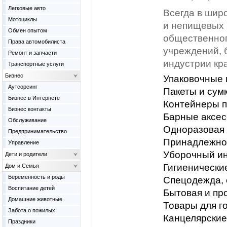
Легковые авто
Всегда в шир
Мотоциклы
и непищевых 
Обмен опытом
общественног
Права автомобилиста
учреждений, 
Ремонт и запчасти
индустрии кра
Транспортные услуги
Бизнес
Упаковочные
Аутсорсинг
Пакеты и сум
Бизнес в Интернете
Контейнеры 
Бизнес контакты
Барные аксес
Обслуживание
Одноразовая 
Предпринимательство
Принадлежнос
Управление
Уборочный ин
Дети и родители
Гигиенически
Дом и Семья
Беременность и роды
Спецодежда, 
Воспитание детей
Бытовая и пр
Домашние животные
Товары для го
Забота о пожилых
Канцелярские
Праздники