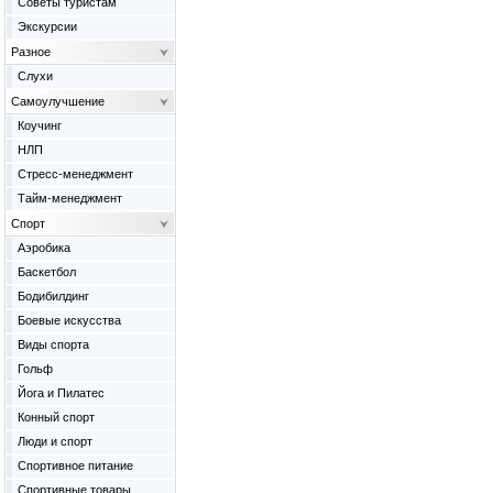
Советы туристам
Экскурсии
Разное
Слухи
Самоулучшение
Коучинг
НЛП
Стресс-менеджмент
Тайм-менеджмент
Спорт
Аэробика
Баскетбол
Бодибилдинг
Боевые искусства
Виды спорта
Гольф
Йога и Пилатес
Конный спорт
Люди и спорт
Спортивное питание
Спортивные товары