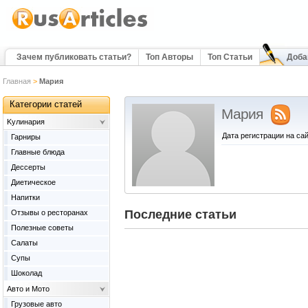
Зачем публиковать статьи?
Топ Авторы
Топ Статьи
Доба
Главная
>
Мария
Категории статей
Мария
Kулинария
Дата регистрации на сай
Гарниры
Главные блюда
Дессерты
Диетическое
Напитки
Последние статьи
Отзывы о ресторанах
Полезные советы
Салаты
Супы
Шоколад
Авто и Мото
Грузовые авто