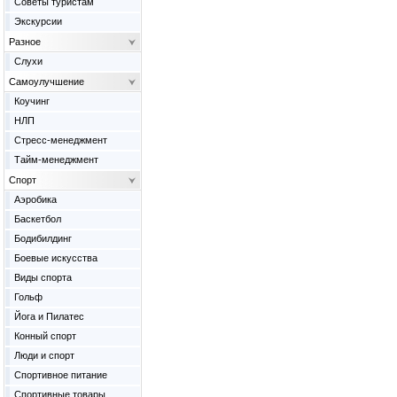
Советы туристам
Экскурсии
Разное
Слухи
Самоулучшение
Коучинг
НЛП
Стресс-менеджмент
Тайм-менеджмент
Спорт
Аэробика
Баскетбол
Бодибилдинг
Боевые искусства
Виды спорта
Гольф
Йога и Пилатес
Конный спорт
Люди и спорт
Спортивное питание
Спортивные товары