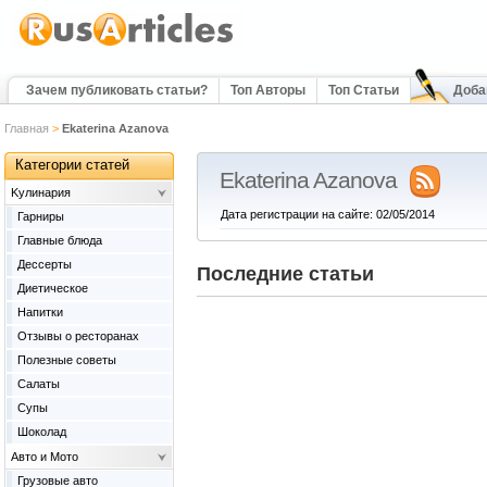
Зачем публиковать статьи?
Топ Авторы
Топ Статьи
Доба
Главная
>
Ekaterina Azanova
Категории статей
Ekaterina Azanova
Kулинария
Дата регистрации на сайте: 02/05/2014
Гарниры
Главные блюда
Дессерты
Последние статьи
Диетическое
Напитки
Отзывы о ресторанах
Полезные советы
Салаты
Супы
Шоколад
Авто и Мото
Грузовые авто