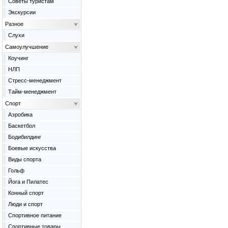
Советы туристам
Экскурсии
Разное
Слухи
Самоулучшение
Коучинг
НЛП
Стресс-менеджмент
Тайм-менеджмент
Спорт
Аэробика
Баскетбол
Бодибилдинг
Боевые искусства
Виды спорта
Гольф
Йога и Пилатес
Конный спорт
Люди и спорт
Спортивное питание
Спортивные товары