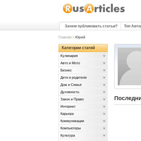
Зачем публиковать статьи?
Топ Авт
Главная
>
Юрий
Категории статей
Kулинария
Авто и Мото
Бизнес
Дети и родители
Дом и Семья
Духовность
Последни
Закон и Право
Интернет
Карьера
Коммуникации
Компьютеры
Культура