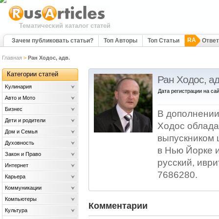
Тематический каталог статей
RA
Зачем публиковать статьи?
Топ Авторы
Топ Статьи
Отве
Главная
>
Ран Ходос, адв.
Категории статей
Ран Ходос, ад
Kулинария
Дата регистрации на сай
Авто и Мото
Бизнес
В дополнении
Дети и родители
Ходос облада
Дом и Семья
выпускником 
Духовность
в Нью Йорке 
Закон и Право
русский, иври
Интернет
7686280.
Карьера
Коммуникации
Компьютеры
Комментарии
Культура