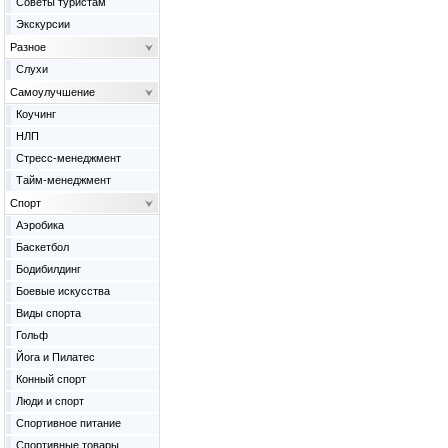
Советы туристам
Экскурсии
Разное
Слухи
Самоулучшение
Коучинг
НЛП
Стресс-менеджмент
Тайм-менеджмент
Спорт
Аэробика
Баскетбол
Бодибилдинг
Боевые искусства
Виды спорта
Гольф
Йога и Пилатес
Конный спорт
Люди и спорт
Спортивное питание
Спортивные товары