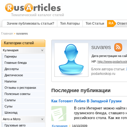
Тематический каталог статей
RA
Зачем публиковать статьи?
Топ Авторы
Топ Статьи
Отве
Главная
>
suvares
Категории статей
suvares
Kулинария
Дата регистрации на сай
Гарниры
HP:
http://www.podarkosk
Главные блюда
Дессерты
Блоги автора статьи:
podarkoskop.ru
Диетическое
Напитки
Отзывы о ресторанах
Последние публикации
Полезные советы
Салаты
Как Готовят Лобио В Западной Грузии
Супы
В сети Интернет можно найти
Шоколад
грузинского блюда, ставшего
российского стола. Как же гот
Авто и Мото
Грузовые авто
Kулинария
l
14/10/2009