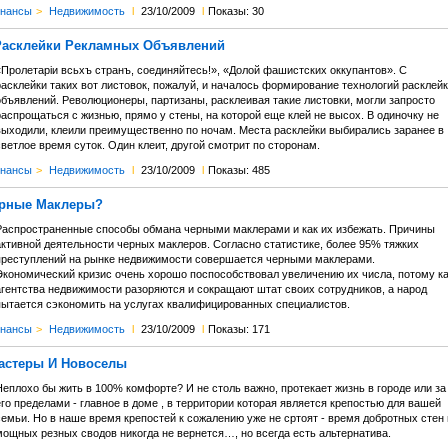
нансы
>
Недвижимость
l
23/10/2009
l
Показы: 30
Расклейки Рекламных Объявлений
«Пролетарiи всьхъ странъ, соединяйтесь!», «Долой фашистских оккупантов». С
расклейки таких вот листовок, пожалуй, и началось формирование технологий расклейк
объявлений. Революционеры, партизаны, расклеивая такие листовки, могли запросто
аспрощаться с жизнью, прямо у стены, на которой еще клей не высох. В одиночку не
выходили, клеили преимущественно по ночам. Места расклейки выбирались заранее в
ветлое время суток. Один клеит, другой смотрит по сторонам.
нансы
>
Недвижимость
l
23/10/2009
l
Показы: 485
ерные Маклеры?
Распространенные способы обмана черными маклерами и как их избежать. Причины
активной деятельности черных маклеров. Согласно статистике, более 95% тяжких
преступлений на рынке недвижимости совершается черными маклерами.
Экономический кризис очень хорошо поспособствовал увеличению их числа, потому ка
агентства недвижимости разоряются и сокращают штат своих сотрудников, а народ
пытается сэкономить на услугах квалифицированных специалистов.
нансы
>
Недвижимость
l
23/10/2009
l
Показы: 171
астеры И Новоселы
еплохо бы жить в 100% комфорте? И не столь важно, протекает жизнь в городе или за
го пределами - главное в доме , в территории которая является крепостью для вашей
семьи. Но в наше время крепостей к сожалению уже не сртоят - время добротных стен 
мощных резных сводов никогда не вернется…, но всегда есть альтернатива.