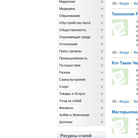
Маркетинг
От:
Федор
l
Фи
Медицина
Технология 
Образование
Обустройство быта
Общественность
р
Окружающая среда
Отношения
с
Пресс-релизы
От:
Федор
l
Фи
Промышленность
Кто Такие Ч
Путешествия
Разное
Самоулучшение
Спорт
Товары и Услуги
Уход за собой
От:
Федор
l
Фи
Финансы
Мастерылом
Хобби и Увлечения
Н
Шоппинг
е
Ресурсы статей