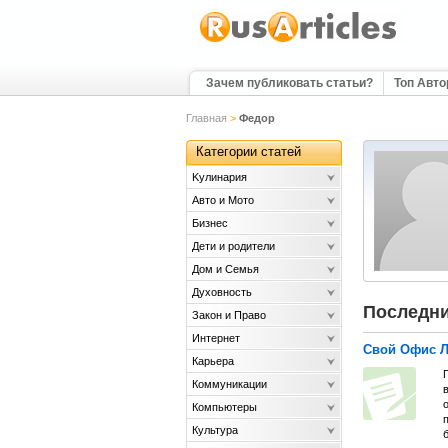
Зачем публиковать статьи?
Топ Авт
Главная
>
Федор
Категории статей
Kулинария
Авто и Мото
Бизнес
Дети и родители
Дом и Семья
Духовность
Последни
Закон и Право
Интернет
Свой Офис Л
Карьера
Коммуникации
в
о
Компьютеры
п
Культура
б