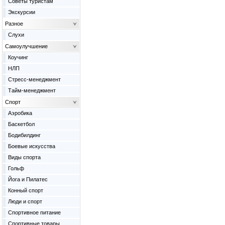
Советы туристам
Экскурсии
Разное
Слухи
Самоулучшение
Коучинг
НЛП
Стресс-менеджмент
Тайм-менеджмент
Спорт
Аэробика
Баскетбол
Бодибилдинг
Боевые искусства
Виды спорта
Гольф
Йога и Пилатес
Конный спорт
Люди и спорт
Спортивное питание
Спортивные товары