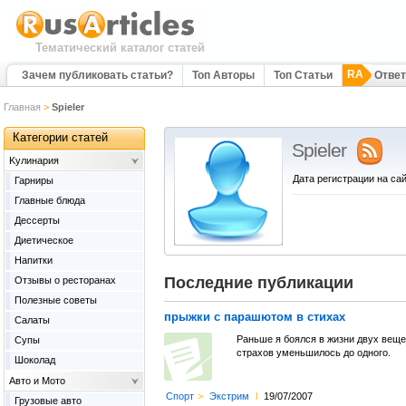
Тематический каталог статей
RA
Зачем публиковать статьи?
Топ Авторы
Топ Статьи
Отве
Главная
>
Spieler
Категории статей
Spieler
Kулинария
Дата регистрации на сай
Гарниры
Главные блюда
Дессерты
Диетическое
Напитки
Последние публикации
Отзывы о ресторанах
Полезные советы
прыжки с парашютом в стихах
Салаты
Раньше я боялся в жизни двух веще
Супы
страхов уменьшилось до одного.
Шоколад
Авто и Мото
Спорт
>
Экстрим
l
19/07/2007
Грузовые авто