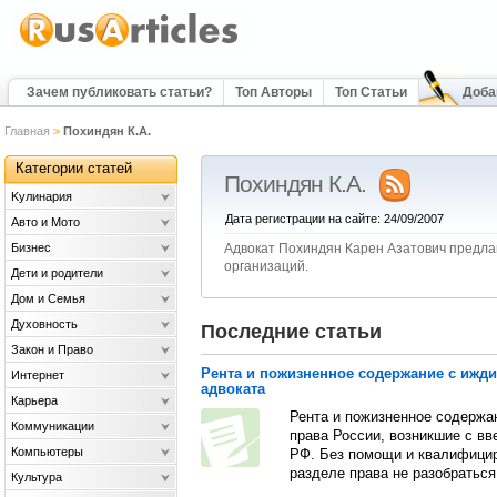
Зачем публиковать статьи?
Топ Авторы
Топ Статьи
Доба
Главная
>
Похиндян К.А.
Категории статей
Похиндян К.А.
Kулинария
Дата регистрации на сайте: 24/09/2007
Авто и Мото
Бизнес
Адвокат Похиндян Карен Азатович предлаг
организаций.
Дети и родители
Дом и Семья
Духовность
Последние статьи
Закон и Право
Рента и пожизненное содержание с ижд
Интернет
адвоката
Карьера
Рента и пожизненное содержа
Коммуникации
права России, возникшие с вв
Компьютеры
РФ. Без помощи и квалифицир
разделе права не разобраться
Культура