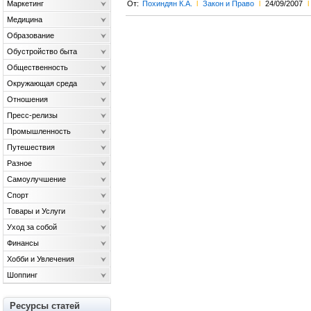
Маркетинг
От:
Похиндян К.А.
l
Закон и Право
l
24/09/2007
l
Медицина
Образование
Обустройство быта
Общественность
Окружающая среда
Отношения
Пресс-релизы
Промышленность
Путешествия
Разное
Самоулучшение
Спорт
Товары и Услуги
Уход за собой
Финансы
Хобби и Увлечения
Шоппинг
Ресурсы статей