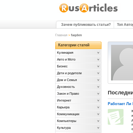
Зачем публиковать статьи?
Топ Авт
Главная
>
faqden
Категории статей
Kулинария
Авто и Мото
Бизнес
Дети и родители
Дом и Семья
Духовность
Последни
Закон и Право
Интернет
Работает Ли
Карьера
Коммуникации
и
Компьютеры
п
Культура