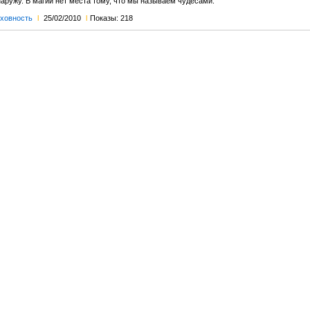
наружу. В магии нет места тому, что мы называем чудесами.
ховность
l
25/02/2010
l
Показы: 218