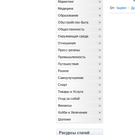
Маркетинг
От:
faqden
l
Ду
Медицина
Образование
Обустройство быта
Общественность
Окружающая среда
Отношения
Пресс-релизы
Промышленность
Путешествия
Разное
Самоулучшение
Спорт
Товары и Услуги
Уход за собой
Финансы
Хобби и Увлечения
Шоппинг
Ресурсы статей