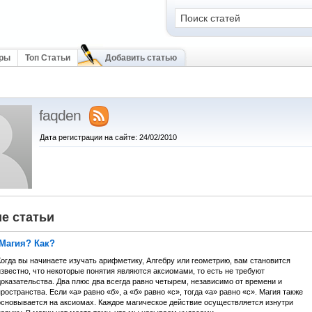
оры
Топ Статьи
Добавить статью
faqden
Дата регистрации на сайте: 24/02/2010
е статьи
 Магия? Как?
Когда вы начинаете изучать арифметику, Алгебру или геометрию, вам становится
звестно, что некоторые понятия являются аксиомами, то есть не требуют
доказательства. Два плюс два всегда равно четырем, независимо от времени и
ространства. Если «а» равно «б», а «б» равно «с», тогда «а» равно «с». Магия также
основывается на аксиомах. Каждое магическое действие осуществляется изнутри