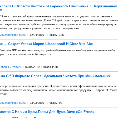
Эксперт В Области Чистоты И Бережного Отношения К Загрязненным
ям
CIF — это чистящий крем, уникальная формула которого содержит микрогранулы и
активные чистящие компоненты. Крем CIF действует в два этапа: сначала его активны
чистящие компоненты глубоко проникают в толщу грязи, а затем особые микрогранулы
полностью разрушают и удаляют ее остатки с поверхности.
Обустройство быта
l
12/04/2010
l
Показы: 125
с — Секрет Успеха Марии Шараповой И Clear Vita Abe
lear vita ABE — это шампунь, который избавляет нас от необходимости делать выбор:
красота волос или волосы без перхоти
Товары и Услуги
l
02/04/2010
l
Показы: 38
ема Cif В Формате Спрея: Идеальная Чистота При Минимальных
Теперь в линейке чистящих средств Cif, известных своим эффективным очищением и
заботой о поверхностях, появились новые инновационные продукты — спреи Cif Power
Cream.
Обустройство быта
l
03/03/2010
l
Показы: 92
увства С Новым Крем-Гелем Для Душа Dove «Go Fresh»!