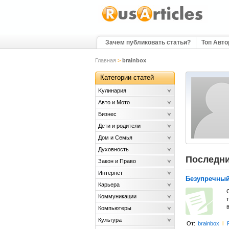
Зачем публиковать статьи?
Топ Авт
Главная
>
brainbox
Категории статей
Kулинария
Авто и Мото
Бизнес
Дети и родители
Дом и Семья
Духовность
Последни
Закон и Право
Интернет
Безупречный
Карьера
Коммуникации
в
Компьютеры
Культура
От:
brainbox
l