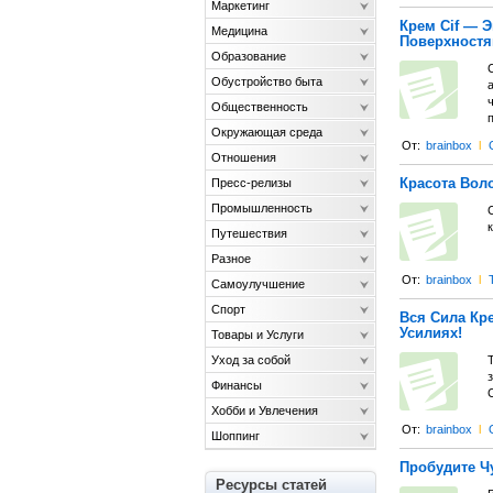
Маркетинг
Крем Cif — 
Медицина
Поверхност
Образование
Обустройство быта
Общественность
Окружающая среда
От:
brainbox
l
Отношения
Красота Воло
Пресс-релизы
Промышленность
С
Путешествия
Разное
От:
brainbox
l
Самоулучшение
Спорт
Вся Сила Кр
Усилиях!
Товары и Услуги
Уход за собой
Финансы
Хобби и Увлечения
От:
brainbox
l
Шоппинг
Пробудите Ч
Ресурсы статей