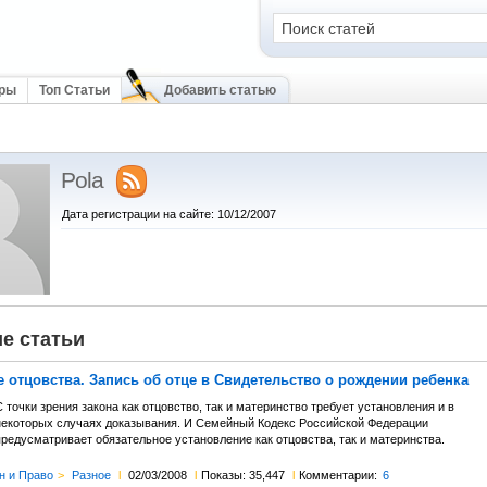
оры
Топ Статьи
Добавить статью
Pola
Дата регистрации на сайте: 10/12/2007
е статьи
 отцовства. Запись об отце в Свидетельство о рождении ребенка
 точки зрения закона как отцовство, так и материнство требует установления и в
некоторых случаях доказывания. И Семейный Кодекс Российской Федерации
предусматривает обязательное установление как отцовства, так и материнства.
н и Право
>
Разное
l
02/03/2008
l
Показы: 35,447
l
Комментарии:
6