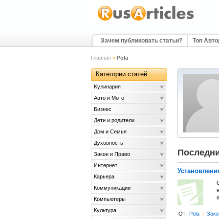
Зачем публиковать статьи?
Топ Авт
Главная
>
Pola
Категории статей
Kулинария
Авто и Мото
Бизнес
Дети и родители
Дом и Семья
Духовность
Последни
Закон и Право
Интернет
Установление
Карьера
С
Коммуникации
Компьютеры
Культура
От:
Pola
l
Зако