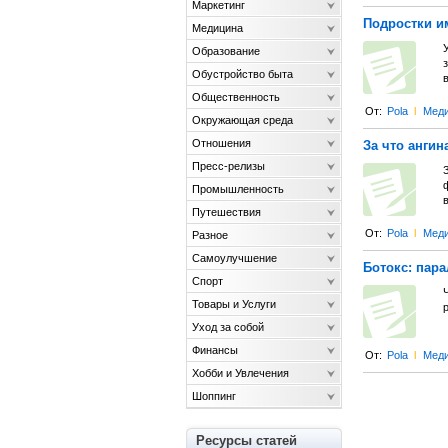
Маркетинг
Подростки и
Медицина
Образование
з
Обустройство быта
Общественность
От:
Pola
l
Меди
Окружающая среда
Отношения
За что ангин
Пресс-релизы
ф
Промышленность
в
Путешествия
От:
Pola
l
Меди
Разное
Самоулучшение
Ботокс: пар
Спорт
Ч
Товары и Услуги
р
Уход за собой
Финансы
От:
Pola
l
Меди
Хобби и Увлечения
Шоппинг
Ресурсы статей