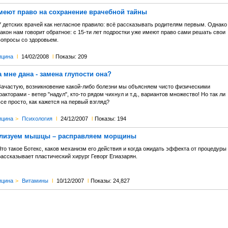
меют право на сохранение врачебной тайны
У детских врачей как негласное правило: всё рассказывать родителям первым. Однако
акон нам говорит обратное: с 15-ти лет подростки уже имеют право сами решать свои
вопросы со здоровьем.
цина
l
14/02/2008
l
Показы: 209
а мне дана - замена глупости она?
Зачастую, возникновение какой-либо болезни мы объясняем чисто физическими
акторами - ветер "надул", кто-то рядом чихнул и т.д., вариантов множество! Но так ли
се просто, как кажется на первый взгляд?
цина
>
Психология
l
24/12/2007
l
Показы: 194
ализуем мышцы – расправляем морщины
то такое Ботекс, каков механизм его действия и когда ожидать эффекта от процедуры 
ассказывает пластический хирург Геворг Егиазарян.
цина
>
Витамины
l
10/12/2007
l
Показы: 24,827