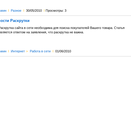
ьмин
l
Разное
l
30/05/2010
l
Просмотры: 3
ости Раскрутки
Раскрутка сайта в сети необходима для поиска покупателей Вашего товара. Статья
вляется ответом на заявления, что раскрутка не важна.
ьмин
l
Интернет
>
Работа в сети
l
01/06/2010