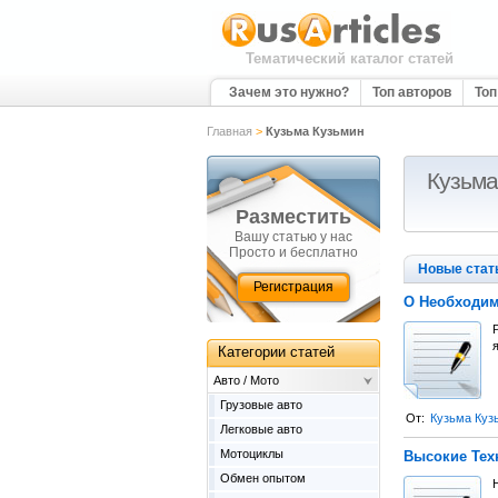
Тематический каталог статей
Зачем это нужно?
Топ авторов
Топ
Главная
>
Кузьма Кузьмин
Кузьма
Разместить
Вашу статью у нас
Просто и бесплатно
Новые стат
Регистрация
О Необходим
я
Категории статей
Авто / Мото
Грузовые авто
От:
Кузьма Куз
Легковые авто
Мотоциклы
Высокие Тех
Обмен опытом