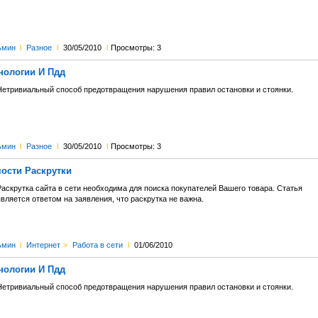
ьмин
l
Разное
l
30/05/2010
l
Просмотры: 3
нологии И Пдд
Нетривиальный способ предотвращения нарушения правил остановки и стоянки.
ьмин
l
Разное
l
30/05/2010
l
Просмотры: 3
ости Раскрутки
Раскрутка сайта в сети необходима для поиска покупателей Вашего товара. Статья
вляется ответом на заявления, что раскрутка не важна.
ьмин
l
Интернет
>
Работа в сети
l
01/06/2010
нологии И Пдд
Нетривиальный способ предотвращения нарушения правил остановки и стоянки.