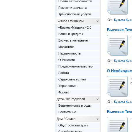
Права автомобилиста
Ремонт и запчасти
Транспортные услуги
От:
Кузьма Куз
Бизнес / финансы
«Бизнес-Машина» 2.0
Высокие Тех
Банки и кредиты
Бизнес в интернете
Маркетинг
Недвижимость
О Рекламе
От:
Кузьма Куз
Предпринимательство
О Необходим
Работа
Страховые услуги
я
Управление
Форекс
Дети / их Родители
От:
Кузьма Куз
Беременность и роды
Высокие Тех
Воспитание
Дом / Семья
Обустройство дома
Семейная жизнь