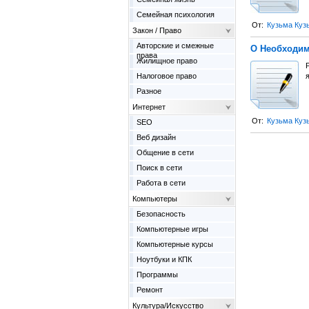
Семейная психология
От:
Кузьма Куз
Закон / Право
Авторские и смежные
О Необходим
права
Жилищное право
Налоговое право
я
Разное
Интернет
От:
Кузьма Куз
SEO
Веб дизайн
Общение в сети
Поиск в сети
Работа в сети
Компьютеры
Безопасность
Компьютерные игры
Компьютерные курсы
Ноутбуки и КПК
Программы
Ремонт
Культура/Искусство