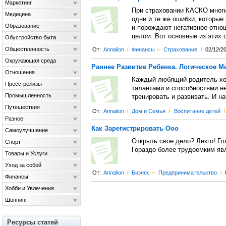
Маркетинг
При страховании КАСКО многи
Медицина
одни и те же ошибки, которые
Образование
и порождают негативное отно
целом. Вот основные из этих 
Обустройство быта
Общественность
От:
Annalion
l
Финансы
>
Страхование
l
02/12/2
Окружающая среда
Раннее Развитие Ребенка. Логическое 
Отношения
Каждый любящий родитель хоч
Пресс-релизы
талантами и способностями не
Промышленность
тренировать и развивать. И н
Путешествия
От:
Annalion
l
Дом и Семья
>
Воспитание детей
l
Разное
Как Зарегистрировать Ооо
Самоулучшение
Открыть свое дело? Лекго! Гла
Спорт
Гораздо более трудоемким яв
Товары и Услуги
Уход за собой
От:
Annalion
l
Бизнес
>
Предпринимательство
l
Финансы
Хобби и Увлечения
Шоппинг
Ресурсы статей