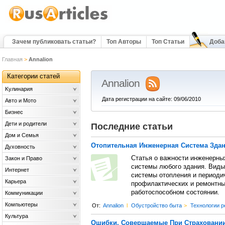
Зачем публиковать статьи?
Топ Авторы
Топ Статьи
Доба
Главная
>
Annalion
Категории статей
Annalion
Kулинария
Дата регистрации на сайте: 09/06/2010
Авто и Мото
Бизнес
Дети и родители
Последние статьи
Дом и Семья
Отопительная Инженерная Система Зда
Духовность
Статья о важности инженерных
Закон и Право
системы любого здания. Виды
Интернет
системы отопления и периоди
Карьера
профилактических и ремонтны
работоспособном состоянии.
Коммуникации
Компьютеры
От:
Annalion
l
Обустройство быта
>
Технологии р
Культура
Ошибки, Совершаемые При Страховании