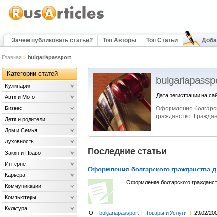
Зачем публиковать статьи?
Топ Авторы
Топ Статьи
Доба
Главная
>
bulgariapassport
Категории статей
bulgariapasspo
Kулинария
Дата регистрации на сай
Авто и Мото
Бизнес
Оформление болгарско
гражданство. Граждан
Дети и родители
Дом и Семья
Духовность
Последние статьи
Закон и Право
Интернет
Оформления болгарского гражданства д
Карьера
Оформление болгарского гражданст
Коммуникации
Компьютеры
Культура
От:
bulgariapassport
l
Товары и Услуги
l
29/02/20