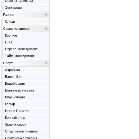
Советы туристам
Экскурсии
Разное
Слухи
Самоулучшение
Коучинг
НЛП
Стресс-менеджмент
Тайм-менеджмент
Спорт
Аэробика
Баскетбол
Бодибилдинг
Боевые искусства
Виды спорта
Гольф
Йога и Пилатес
Конный спорт
Люди и спорт
Спортивное питание
Спортивные товары