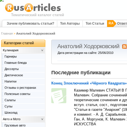
Тематический каталог статей
RA
Зачем публиковать статьи?
Топ Авторы
Топ Статьи
Отве
Главная
>
Анатолий Ходорковский
Категории статей
Анатолий Ходорковский
Kулинария
Дата регистрации на сайте: 25/06/2010
Гарниры
Главные блюда
Дессерты
Последние публикации
Диетическое
Напитки
Конец Злоключений «Чёрного Квадрата»
Отзывы о ресторанах
Казимир Малевич СТАТЬИ В Г
Полезные советы
Малевич. Собрание сочинений 
теоретические сочинения и др
Салаты
вступ. статья, сост., подготов
Супы
"Статьи в газете "Анархия" (19
Шоколад
и коммент. - А. Д. Сарабьянов. 
Авто и Мото
Ган, А. Моргунов, К. Мале
ИСКУССТВА
Грузовые авто