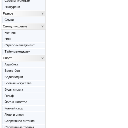
Советы туристам
Экскурсии
Разное
Слухи
Самоулучшение
Коучинг
НЛП
Стресс-менеджмент
Тайм-менеджмент
Спорт
Аэробика
Баскетбол
Бодибилдинг
Боевые искусства
Виды спорта
Гольф
Йога и Пилатес
Конный спорт
Люди и спорт
Спортивное питание
Спортивные товары