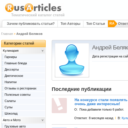
Тематический каталог статей
RA
Зачем публиковать статьи?
Топ Авторы
Топ Статьи
Отве
Главная
>
Андрей Беляков
Категории статей
Андрей Беляк
Kулинария
Дата регистрации на сай
Гарниры
Главные блюда
Дессерты
Диетическое
Напитки
Последние публикации
Отзывы о ресторанах
Полезные советы
На конкурсе стали появлят
Салаты
очень даже интересные!
Супы
О:
Пока добавили только 6 работ.
Шоколад
Ответил:
8 месяцев назад
l
В:
Кул
Авто и Мото
Грузовые авто