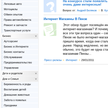
На конкурсе стали появлят
Легковые авто
очень даже интересные!
Мотоциклы
Вопрос от:
Андрей Беляков
l
В:
Ку
Обмен опытом
Интернет Магазины В Пензе
Права автомобилиста
Этот обзор будет посвящён и
Ремонт и запчасти
интернет-магазинам? И почем
Транспортные услуги
все эти три вопроса один – се
Бизнес
Пензе не было интернет-магази
Аутсорсинг
пришло время, когда они стал
рынке. Народ медленно, но ве
Бизнес в Интернете
обычно, это будет не одна ст
Бизнес контакты
магазинам Пензы...
Обслуживание
Пресс-релизы
>
Интернет
l
29/01/2011
Предпринимательство
Управление
Дети и родители
Дом и Семья
Беременность и роды
Воспитание детей
Домашние животные
Забота о пожилых
Праздники