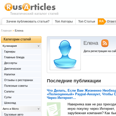
Тематический каталог статей
RA
Зачем публиковать статьи?
Топ Авторы
Топ Статьи
Отве
Главная
>
Елена
Категории статей
Елена
Kулинария
Дата регистрации на сай
Гарниры
Главные блюда
Дессерты
Диетическое
Напитки
Последние публикации
Отзывы о ресторанах
Полезные советы
Что Делать, Если Вам Жизненно Необхо
Салаты
«Полноценный» Paypal-Аккаунт, Чтобы 
Супы
Через Интернет…
Шоколад
Наверняка вам не раз приходи
иную покупку через Интернет,
Авто и Мото
зарубежная компания? Как бы
Грузовые авто