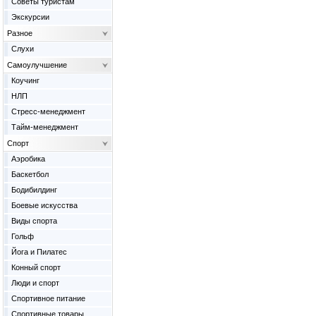
Советы туристам
Экскурсии
Разное
Слухи
Самоулучшение
Коучинг
НЛП
Стресс-менеджмент
Тайм-менеджмент
Спорт
Аэробика
Баскетбол
Бодибилдинг
Боевые искусства
Виды спорта
Гольф
Йога и Пилатес
Конный спорт
Люди и спорт
Спортивное питание
Спортивные товары