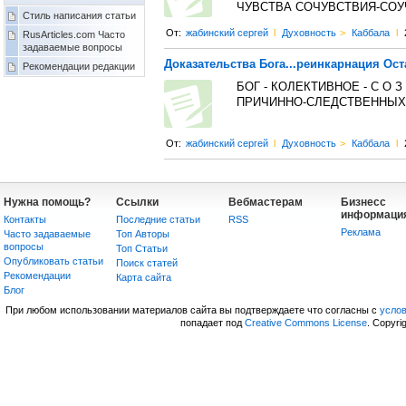
ЧУВСТВА СОЧУВСТВИЯ-СОУ
Стиль написания статьи
От:
жабинский сергей
l
Духовность
>
Каббала
l
RusArticles.com Часто
задаваемые вопросы
Доказательства Бога...реинкарнация Ост
Рекомендации редакции
БОГ - КОЛЕКТИВНОЕ - С О З
ПРИЧИННО-СЛЕДСТВЕННЫХ 
От:
жабинский сергей
l
Духовность
>
Каббала
l
Нужна помощь?
Ссылки
Вебмастерам
Бизнесс
информаци
Контакты
Последние статьи
RSS
Реклама
Часто задаваемые
Топ Авторы
вопросы
Топ Статьи
Опубликовать статьи
Поиск статей
Рекомендации
Карта сайта
Блог
При любом использовании материалов сайта вы подтверждаете что согласны с
усло
попадает под
Creative Commons License
. Copyri