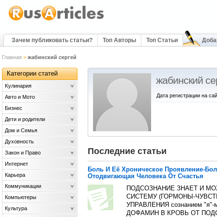
Зачем публиковать статьи?
Топ Авторы
Топ Статьи
Доба
Главная
>
жабинский сергей
Категории статей
жабинский се
Kулинария
Дата регистрации на сай
Авто и Мото
Бизнес
Дети и родители
Дом и Семья
Духовность
Последние статьи
Закон и Право
Интернет
Боль И Её Хроническое Проявление-Бол
Карьера
Отодвигающая Человека От Счастья
Коммуникации
ПОДСОЗНАНИЕ ЗНАЕТ И МО
СИСТЕМУ (ГОРМОНЫ-ЧУВСТ
Компьютеры
УПРАВЛЕНИЯ сознанием "я"-
Культура
ДОФАМИН В КРОВЬ ОТ ПОДСО