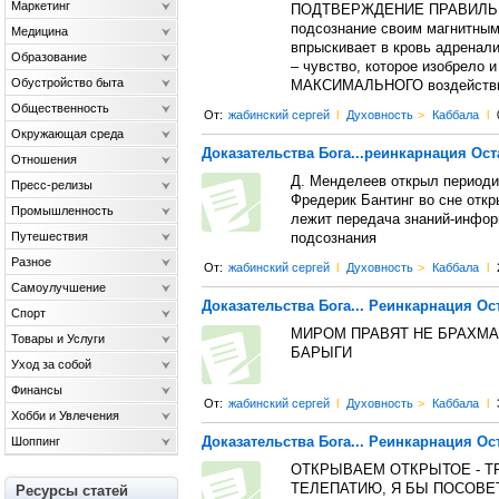
Маркетинг
ПОДТВЕРЖДЕНИЕ ПРАВИЛЬНОС
подсознание своим магнитным
Медицина
впрыскивает в кровь адренали
Образование
– чувство, которое изобрело 
Обустройство быта
МАКСИМАЛЬНОГО воздействия
Общественность
От:
жабинский сергей
l
Духовность
>
Каббала
l
Окружающая среда
Доказательства Бога...реинкарнация Ост
Отношения
Д. Менделеев открыл периоди
Пресс-релизы
Фредерик Бантинг во сне откр
Промышленность
лежит передача знаний-инфор
Путешествия
подсознания
Разное
От:
жабинский сергей
l
Духовность
>
Каббала
l
Самоулучшение
Доказательства Бога... Реинкарнация Ост
Спорт
МИРОМ ПРАВЯТ НЕ БРАХМАН
Товары и Услуги
БАРЫГИ
Уход за собой
Финансы
От:
жабинский сергей
l
Духовность
>
Каббала
l
Хобби и Увлечения
Доказательства Бога... Реинкарнация Ост
Шоппинг
ОТКРЫВАЕМ ОТКРЫТОЕ - ТР
ТЕЛЕПАТИЮ, Я БЫ ПОСОВЕТ
Ресурсы статей