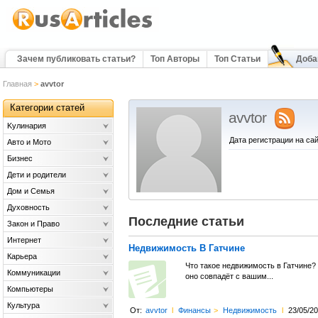
Зачем публиковать статьи?
Топ Авторы
Топ Статьи
Доба
Главная
>
avvtor
Категории статей
avvtor
Kулинария
Дата регистрации на сай
Авто и Мото
Бизнес
Дети и родители
Дом и Семья
Духовность
Последние статьи
Закон и Право
Интернет
Недвижимость В Гатчине
Карьера
Что такое недвижимость в Гатчине?
Коммуникации
оно совпадёт с вашим...
Компьютеры
Культура
От:
avvtor
l
Финансы
>
Недвижимость
l
23/05/2