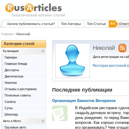
Тематический каталог статей
RA
Зачем публиковать статьи?
Топ Авторы
Топ Статьи
Отве
Главная
>
Николай
Категории статей
Николай
Kулинария
Дата регистрации на сай
Гарниры
Главные блюда
Ресторан восточной к
Дессерты
Диетическое
Напитки
Последние публикации
Отзывы о ресторанах
Полезные советы
Организация Банкетов Вечеринок
Салаты
В Индийском ресторане сдела
Супы
свадьбу,деловую встречу, тор
Шоколад
день рождения, то перед Вами
Авто и Мото
вопросов. Как хорошо сплани
Грузовые авто
его организовать? Чем угощат