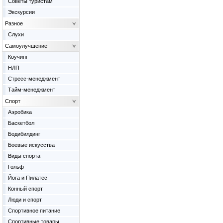
Советы туристам
Экскурсии
Разное
Слухи
Самоулучшение
Коучинг
НЛП
Стресс-менеджмент
Тайм-менеджмент
Спорт
Аэробика
Баскетбол
Бодибилдинг
Боевые искусства
Виды спорта
Гольф
Йога и Пилатес
Конный спорт
Люди и спорт
Спортивное питание
Спортивные товары