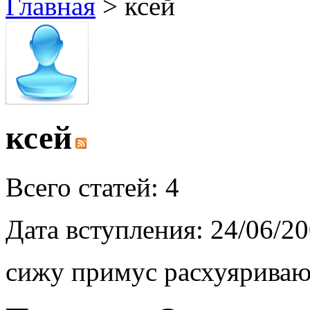
Главная
>
ксей
ксей
Всего статей: 4
Дата вступления: 24/06/2
сижу примус расхуярива