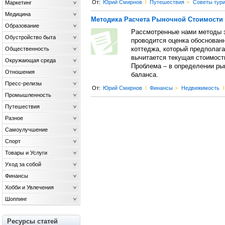
От:
Юрий Смирнов
l
Путешествия
>
Советы тур
Маркетинг
Медицина
Методика Расчета Рыночной Стоимости
Образование
Рассмотренные нами методы з
Обустройство быта
проводится оценка обоснован
Общественность
коттеджа, который предполага
вычитается текущая стоимост
Окружающая среда
Проблема – в определении ры
Отношения
баланса.
Пресс-релизы
От:
Юрий Смирнов
l
Финансы
>
Недвижимость
l
Промышленность
Путешествия
Разное
Самоулучшение
Спорт
Товары и Услуги
Уход за собой
Финансы
Хобби и Увлечения
Шоппинг
Ресурсы статей