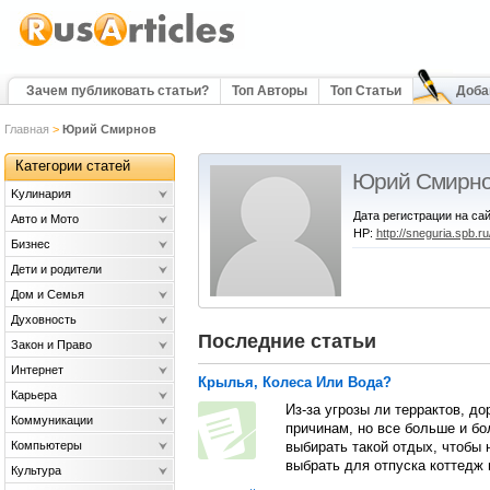
Зачем публиковать статьи?
Топ Авторы
Топ Статьи
Доба
Главная
>
Юрий Смирнов
Категории статей
Юрий Смирн
Kулинария
Дата регистрации на сай
Авто и Мото
HP:
http://sneguria.spb.ru
Бизнес
Дети и родители
Дом и Семья
Духовность
Последние статьи
Закон и Право
Интернет
Крылья, Колеса Или Вода?
Карьера
Из-за угрозы ли террактов, д
Коммуникации
причинам, но все больше и б
Компьютеры
выбирать такой отдых, чтобы 
выбрать для отпуска коттедж 
Культура