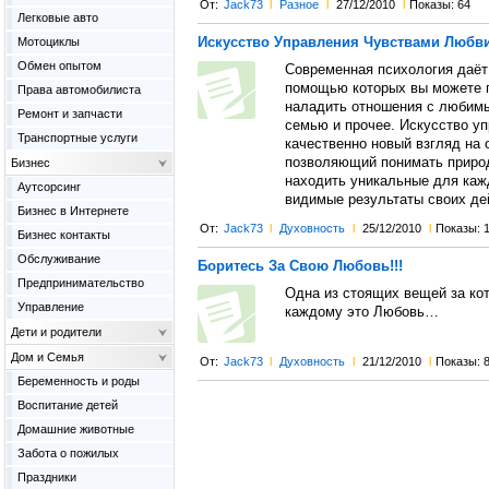
От:
Jack73
l
Разное
l
27/12/2010
l
Показы: 64
Легковые авто
Искусство Управления Чувствами Любв
Мотоциклы
Обмен опытом
Современная психология даёт 
помощью которых вы можете п
Права автомобилиста
наладить отношения с любимы
Ремонт и запчасти
семью и прочее. Искусство у
Транспортные услуги
качественно новый взгляд на
позволяющий понимать природ
Бизнес
находить уникальные для каж
Аутсорсинг
видимые результаты своих де
Бизнес в Интернете
От:
Jack73
l
Духовность
l
25/12/2010
l
Показы: 
Бизнес контакты
Обслуживание
Боритесь За Свою Любовь!!!
Предпринимательство
Одна из стоящих вещей за ко
Управление
каждому это Любовь…
Дети и родители
Дом и Семья
От:
Jack73
l
Духовность
l
21/12/2010
l
Показы: 
Беременность и роды
Воспитание детей
Домашние животные
Забота о пожилых
Праздники