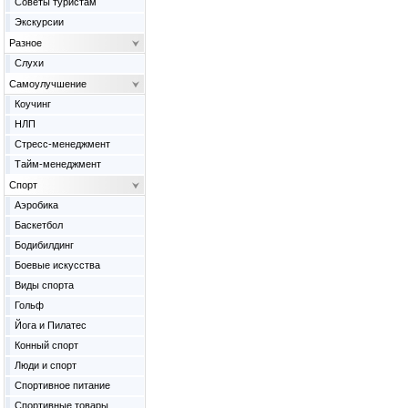
Советы туристам
Экскурсии
Разное
Слухи
Самоулучшение
Коучинг
НЛП
Стресс-менеджмент
Тайм-менеджмент
Спорт
Аэробика
Баскетбол
Бодибилдинг
Боевые искусства
Виды спорта
Гольф
Йога и Пилатес
Конный спорт
Люди и спорт
Спортивное питание
Спортивные товары