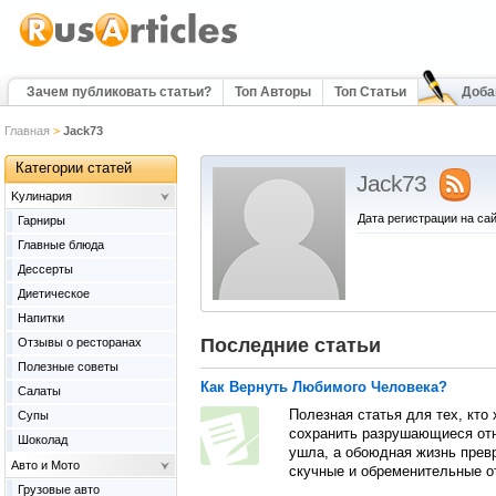
Зачем публиковать статьи?
Топ Авторы
Топ Статьи
Доба
Главная
>
Jack73
Категории статей
Jack73
Kулинария
Дата регистрации на сай
Гарниры
Главные блюда
Дессерты
Диетическое
Напитки
Последние статьи
Отзывы о ресторанах
Полезные советы
Как Вернуть Любимого Человека?
Салаты
Полезная статья для тех, кто
Супы
сохранить разрушающиеся отн
Шоколад
ушла, а обоюдная жизнь прев
Авто и Мото
скучные и обременительные о
Грузовые авто