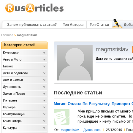
Зачем публиковать статьи?
Топ Авторы
Топ Статьи
Доба
Главная
>
magmstislav
Категории статей
magmstislav
Kулинария
Дата регистрации на сай
Авто и Мото
Бизнес
Дети и родители
Дом и Семья
Духовность
Последние статьи
Закон и Право
Интернет
Магия: Оплата По Результату. Приворот 
Карьера
Мне пришло письмо от моего м
Коммуникации
пока еще не очень опытен. Но
Компьютеры
пришедшее к нему письмо от 
Культура
От:
magmstislav
l
Духовность
l
25/12/2010
l
Пока