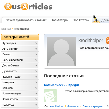
Зачем публиковать статьи?
Топ Авторы
Топ Статьи
Доба
Главная
>
kredithelper
Категории статей
kredithelper
Kулинария
Дата регистрации на сай
Авто и Мото
Бизнес
Дети и родители
Дом и Семья
Духовность
Последние статьи
Закон и Право
Интернет
Коммерческий Кредит
Карьера
Статья о коммерческом кредитовани
Коммуникации
Компьютеры
Культура
От:
kredithelper
l
Финансы
>
Банки и кредиты
l
1