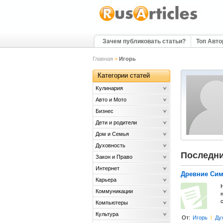
Зачем публиковать статьи?
Топ Авт
Главная
>
Игорь
Категории статей
Kулинария
Авто и Мото
Бизнес
Дети и родители
Дом и Семья
Духовность
Последни
Закон и Право
Интернет
Древние Сим
Карьера
Коммуникации
Компьютеры
Культура
От:
Игорь
l
Ду