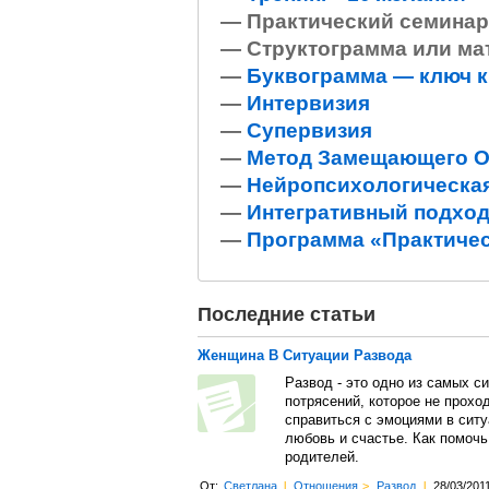
— Практический семинар
— Структограмма или ма
—
Буквограмма — ключ к
—
Интервизия
—
Супервизия
—
Метод Замещающего О
—
Нейропсихологическая
—
Интегративный подхо
—
Программа «Практичес
Последние статьи
Женщина В Ситуации Развода
Развод - это одно из самых 
потрясений, которое не прохо
справиться с эмоциями в ситу
любовь и счастье. Как помочь
родителей.
От:
Светлана
l
Отношения
>
Развод
l
28/03/201