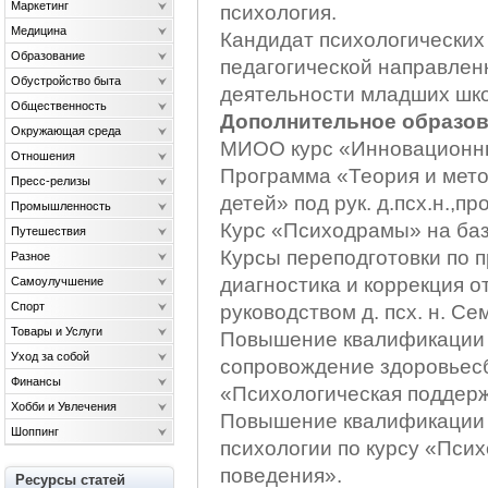
Маркетинг
психология.
Медицина
Кандидат психологических
Образование
педагогической направлен
Обустройство быта
деятельности младших шко
Общественность
Дополнительное образов
Окружающая среда
МИОО курс «Инновационны
Отношения
Программа «Теория и мето
Пресс-релизы
детей» под рук. д.псх.н.,пр
Промышленность
Курс «Психодрамы» на ба
Путешествия
Курсы переподготовки по 
Разное
диагностика и коррекция 
Самоулучшение
Спорт
руководством д. псх. н. Се
Товары и Услуги
Повышение квалификации 
Уход за собой
сопровождение здоровьес
Финансы
«Психологическая поддерж
Хобби и Увлечения
Повышение квалификации в
Шоппинг
психологии по курсу «Пси
поведения».
Ресурсы статей