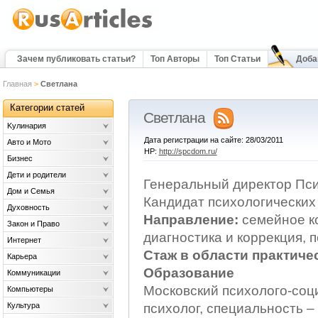
Зачем публиковать статьи?
Топ Авторы
Топ Статьи
Доба
Главная
>
Светлана
Категории статей
Светлана
Kулинария
Дата регистрации на сайте: 28/03/2011
Авто и Мото
HP:
http://spcdom.ru/
Бизнес
Дети и родители
Генеральный директор Пс
Дом и Семья
Кандидат психологических
Духовность
Направление:
семейное к
Закон и Право
диагностика и коррекция, п
Интернет
Стаж в области практичес
Карьера
Образование
Коммуникации
Московский психолого-соц
Компьютеры
Культура
психолог, специальность –