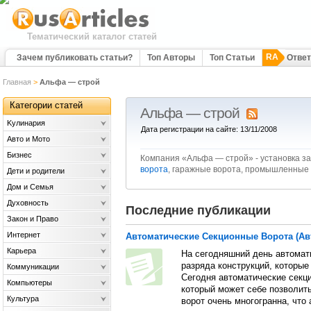
Тематический каталог статей
RA
Зачем публиковать статьи?
Топ Авторы
Топ Статьи
Отве
Главная
>
Альфа — строй
Категории статей
Альфа — строй
Kулинария
Дата регистрации на сайте: 13/11/2008
Авто и Мото
Бизнес
Компания «Альфа — строй» - установка з
ворота
, гаражные ворота, промышленные 
Дети и родители
Дом и Семья
Духовность
Последние публикации
Закон и Право
Интернет
Автоматические Секционные Ворота (Ав
Карьера
На сегодняшний день автомат
разряда конструкций, которые
Коммуникации
Сегодня автоматические секци
Компьютеры
который может себе позволит
Культура
ворот очень многогранна, что