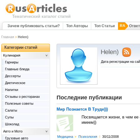
Тематический каталог статей
RA
Зачем публиковать статьи?
Топ Авторы
Топ Статьи
Отве
Главная
>
Helen)
Категории статей
Helen)
Kулинария
Дата регистрации на сай
Гарниры
Главные блюда
Дессерты
Диетическое
Напитки
Последние публикации
Отзывы о ресторанах
Полезные советы
Мир Познается В Труде)))
Салаты
Посвящается жизни, в чем ее с
Супы
имеем))
Шоколад
Авто и Мото
Медицина
>
Психология
l
30/11/2008
Грузовые авто