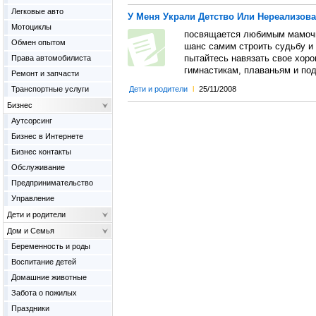
Легковые авто
У Меня Украли Детство Или Нереализов
Мотоциклы
посвящается любимым мамочка
Обмен опытом
шанс самим строить судьбу и
Права автомобилиста
пытайтесь навязать свое хоро
гимнастикам, плаваньям и по
Ремонт и запчасти
Транспортные услуги
Дети и родители
l
25/11/2008
Бизнес
Аутсорсинг
Бизнес в Интернете
Бизнес контакты
Обслуживание
Предпринимательство
Управление
Дети и родители
Дом и Семья
Беременность и роды
Воспитание детей
Домашние животные
Забота о пожилых
Праздники