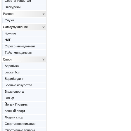
Советы туристам
Экскурсии
Разное
Слухи
Самоулучшение
Коучинг
НЛП
Стресс-менеджмент
Тайм-менеджмент
Спорт
Аэробика
Баскетбол
Бодибилдинг
Боевые искусства
Виды спорта
Гольф
Йога и Пилатес
Конный спорт
Люди и спорт
Спортивное питание
Спортивные товары