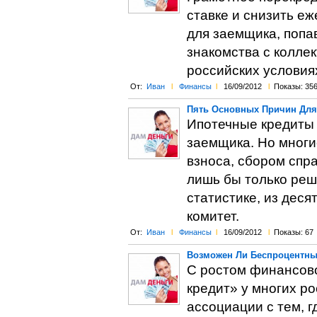
ставке и снизить е
для заемщика, попа
знакомства с колл
российских условия
От:
Иван
l
Финансы
l
16/09/2012
l
Показы: 35
Пять Основных Причин Для 
Ипотечные кредиты 
заемщика. Но многи
взноса, сбором спр
лишь бы только реш
статистике, из деся
комитет.
От:
Иван
l
Финансы
l
16/09/2012
l
Показы: 67
Возможен Ли Беспроцентны
С ростом финансов
кредит» у многих р
ассоциации с тем, 