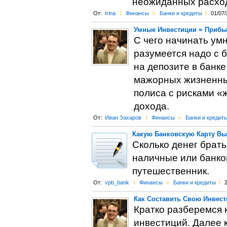
неожиданных расхо
От:
Irina
l
Финансы
>
Банки и кредиты
l
01/07/
Умные Инвестиции = Прибы
С чего начинать ум
разумеется надо с 
на депозите в банке
мажорных жизненных
полиса с рисками «
дохода.
От:
Иван Захаров
l
Финансы
>
Банки и кредит
Какую Банковскую Карту Вы
Сколько денег брать
наличные или банко
путешественник.
От:
vpb_bank
l
Финансы
>
Банки и кредиты
l
2
Как Составить Свою Инвест
Кратко разберемся 
инвестиций. Далее 