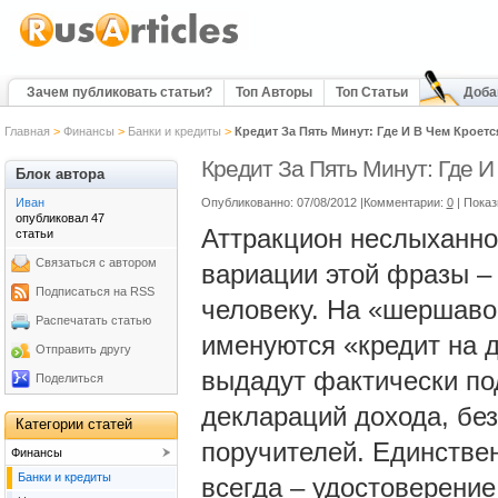
Зачем публиковать статьи?
Топ Авторы
Топ Статьи
Доба
Главная
>
Финансы
>
Банки и кредиты
>
Кредит За Пять Минут: Где И В Чем Кроет
Кредит За Пять Минут: Где И
Блок автора
Иван
Опубликованно: 07/08/2012 |Комментарии:
0
| Пока
опубликовал 47
Аттракцион неслыханно
статьи
Связаться с автором
вариации этой фразы –
Подписаться на RSS
человеку. На «шершаво
Распечатать статью
именуются «кредит на д
Отправить другу
выдадут фактически под
Поделиться
деклараций дохода, бе
Категории статей
поручителей. Единствен
Финансы
Банки и кредиты
всегда – удостоверение