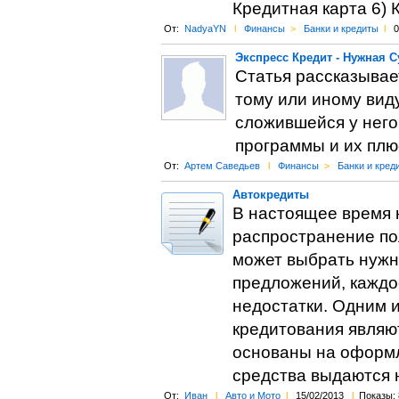
Кредитная карта 6)
От:
NadyaYN
l
Финансы
>
Банки и кредиты
l
0
Экспресс Кредит - Нужная С
Статья рассказывает
тому или иному виду
сложившейся у него
программы и их плю
От:
Артем Саведьев
l
Финансы
>
Банки и кред
Автокредиты
В настоящее время 
распространение по
может выбрать нужн
предложений, каждое
недостатки. Одним 
кредитования являют
основаны на оформл
средства выдаются 
От:
Иван
l
Авто и Мото
l
15/02/2013
l
Показы: 