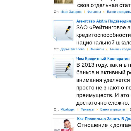
своя отдельная стат
От:
Иван Захаров
l
Финансы
>
Банки и кредит
Агентство Ak&m Подтвердил
ЗАО «Рейтинговое а
кредитоспособност
национальной шкале
От:
Дарья Киселева
l
Финансы
>
Банки и кред
Чем Кредитный Кооператив 
В 2013 году, как и 
банков и активный р
внимания уделяется
просто не знают о 
преимуществ. И это 
достаточно сложно.
От:
Mitjahtiger
l
Финансы
>
Банки и кредиты
l
Как Правильно Занять В До
Отношение к долгам