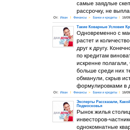
самые заядлые скепт
рассрочку, не выпл
От:
Иван
l
Финансы
>
Банки и кредиты
l
16/09
Такие Коварные Условия К
Одновременно с ма
растет и количеств
друг к другу. Конеч
по кредитам виноват
искренне полагали, 
больше среди них т
обманули, скрыв ис
формулировками в 
От:
Иван
l
Финансы
>
Банки и кредиты
l
16/09
Эксперты Рассказали, Како
Подмосковья
Рынок жилья столиц
инвесторов-частник
однокомнатные квар