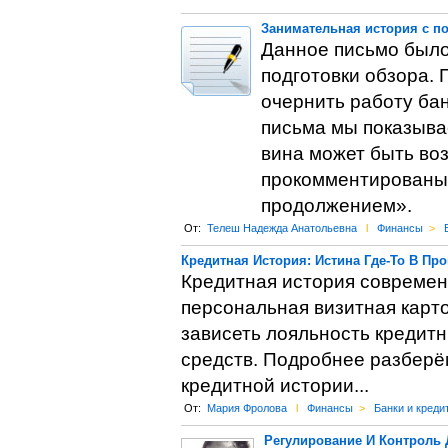
Занимательная история с п
Данное письмо было
подготовки обзора. 
очернить работу ба
письма мы показыва
вина может быть воз
прокомментированы 
продолжением».
От:
Телеш Надежда Анатольевна
l
Финансы
>
Кредитная История: Истина Где-То В Пр
Кредитная история современн
персональная визитная карто
зависеть лояльность кредит
средств. Подробнее разберё
кредитной истории...
От:
Мария Фролова
l
Финансы
>
Банки и креди
Регулирование И Контроль