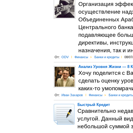
Организация эффект
осуществление надз
Объединенных Арабс
Центрального банка 
подавляющее больш
директивы, инструк
назначения, так и 
От:
ODV
l
Финансы
>
Банки и кредиты
l
08/07
Анализ Уровня Жизни — 8 
Хочу поделится с В
сделать оценку уро
каких-то умопомрач
От:
Иван Захаров
l
Финансы
>
Банки и кредит
Быстрый Кредит
Сравнительно недав
услугой. Данный вид
небольшой суммой з