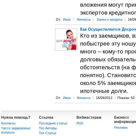
вложения могут при
экспертов кредитног
От:
Иван
l
Финансы
>
Банки и кредиты
l
16/09
Как Осуществляется Досро
Кто из заемщиков, 
побыстрее эту ношу
много – кому-то пр
долговых обязатель
обстоятельств (на 
понятно). Становит
около 5% заемщиков
ипотечные долги.
От:
Иван
l
Финансы
l
16/09/2012
l
Показы: 53
Нужна помощь?
Ссылки
Вебмастерам
Бизнесс
информаци
Контакты
Последние статьи
RSS
Реклама
Часто задаваемые
Топ Авторы
вопросы
Топ Статьи