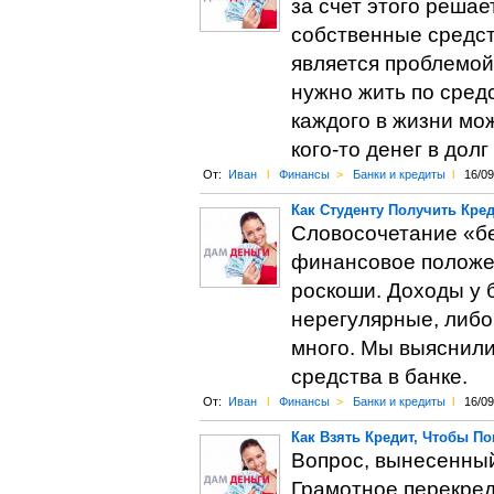
за счет этого реша
собственные средств
является проблемой.
нужно жить по сред
каждого в жизни мож
кого-то денег в дол
От:
Иван
l
Финансы
>
Банки и кредиты
l
16/09
Как Студенту Получить Кре
Словосочетание «бе
финансовое положен
роскоши. Доходы у б
нерегулярные, либо 
много. Мы выяснили
средства в банке.
От:
Иван
l
Финансы
>
Банки и кредиты
l
16/09
Как Взять Кредит, Чтобы П
Вопрос, вынесенный
Грамотное перекред