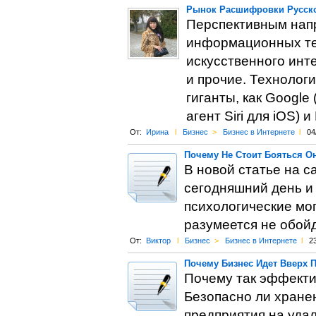
Рынок Расшифровки Русско
Перспективным напр
информационных тех
искусственного инт
и прочие. Технолог
гиганты, как Google
агент Siri для iOS)
От:
Ирина
l
Бизнес
>
Бизнес в Интернете
l
04
Почему Не Стоит Бояться О
В новой статье на с
сегодняшний день и 
психологические мог
разумеется не обойд
От:
Виктор
l
Бизнес
>
Бизнес в Интернете
l
2
Почему Бизнес Идет Вверх 
Почему так эффекти
Безопасно ли хран
предприятия на уда