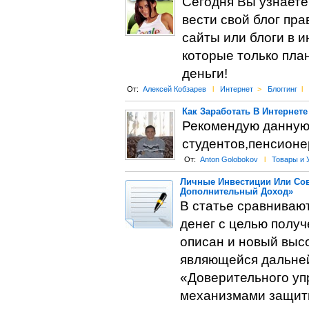
Сегодня Вы узнаете 
вести свой блог пр
сайты или блоги в и
которые только пла
деньги!
От:
Алексей Кобзарев
l
Интернет
>
Блоггинг
l
Как Заработать В Интернет
Рекомендую данную 
студентов,пенсионер
От:
Anton Golobokov
l
Товары и 
Личные Инвестиции Или Сов
Дополнительный Доход»
В статье сравниваю
денег с целью полу
описан и новый выс
являющейся дальней
«Доверительного уп
механизмами защиты