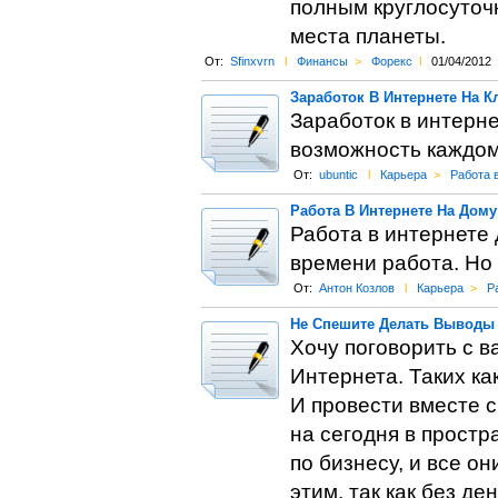
полным круглосуточ
места планеты.
От:
Sfinxvrn
l
Финансы
>
Форекс
l
01/04/2012
Заработок В Интернете На К
Заработок в интерн
возможность каждом
От:
ubuntic
l
Карьера
>
Работа 
Работа В Интернете На Дому
Работа в интернете 
времени работа. Но
От:
Антон Козлов
l
Карьера
>
Р
Не Спешите Делать Выводы
Хочу поговорить с в
Интернета. Таких 
И провести вместе с
на сегодня в простр
по бизнесу, и все о
этим, так как без д