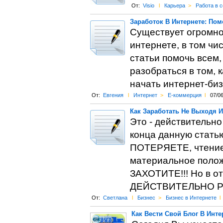
От:
Visio
l
Карьера
>
Работа в с
Заработок В Интернете: По
Существует огромно
интернете, в том чи
статьи помочь всем,
разобраться в том, 
начать интернет-биз
От:
Евгения
l
Интернет
>
Е-коммерция
l
07/0
Как Заработать Не Выходя 
Это - действительн
конца данную стать
ПОТЕРЯЕТЕ, чтение 
материальное поло
ЗАХОТИТЕ!!! Но в о
ДЕЙСТВИТЕЛЬНО Р
От:
Светлана
l
Бизнес
>
Бизнес в Интернете
l
Как Вести Свой Блог В Инт