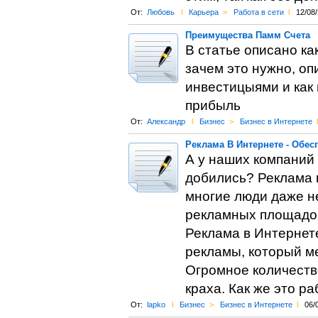
От:
Любовь
l
Карьера
>
Работа в сети
l
12/08
Преимущества Памм Счета
В статье описано ка
зачем это нужно, о
инвестицыями и как 
прибыль
От:
Александр
l
Бизнес
>
Бизнес в Интернете
l
Реклама В Интернете - Обес
А у наших компаний 
добились? Реклама в
многие люди даже н
рекламных площадок
Реклама в Интернете
рекламы, который м
Огромное количеств
краха. Как же это р
От:
lapko
l
Бизнес
>
Бизнес в Интернете
l
06/