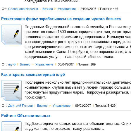
сотрудников Вашей компании!
От:
Соловьева Наталья
l
Бизнес
>
Управление
l
24/04/2007
l
Показы: 446
Регистрация фирм: зарабатываем на создании чужого бизнеса
По данным Федеральной налоговой службы, в России еже
появляется около 1500 новых юридических лиц, из которых
половина считается фирмами-однодневками. Большую час
«новорожденных» регистрируют профессионалы юридическ
специализирующихся именно на этом виде деятельности. 
такой компании в Санкт-Петербурге, о ее перспективах, а т
юридических услуг — наш первый «бизнес-план».
От:
my-b
l
Бизнес
>
Управление
l
30/04/2007
l
Показы: 169
Как открыть компьютерный клуб
Последние несколько лет предпринимательская деятельно
компьютерных клубов вызывает у людей гораздо больший 
пресловутый продуктовый ларек. Попробуем разобраться, 
происходит.
От:
Дмитрий Петров
l
Бизнес
>
Управление
l
09/01/2007
l
Показы: 5,429
Рейтинг Объяснительных
Подборка одних из самых смешных объяснительных. Они х
выдуманные, но отражают нашу реальность