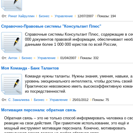
От:
Ринат Хайруллин
l
Бизнес
>
Управление
l
12/07/2007
l
Показы: 194
Справочно-Правовые системы "Консультант Плюс"
Справочные системы Консультант Плюс, содержащие в себ
000 документов правовой информации, обеспечивают нео
данными более 1 000 000 юристов по всей России,
От:
Антон
l
Бизнес
>
Управление
l
01/04/2007
l
Показы: 332
Моя Команда - Банк Талантов
Команде нужны таланты. Нужны знания, умения, навыки, а
уровень эмоционального интеллекта, чтобы достичь своей
Практически невозможно иметь высокоэффективную кома
из посредственностей.
От:
С. Замалиева
l
Бизнес
>
Управление
l
25/01/2012
l
Показы: 75
Мотивация персонала: обратная связь
Обратная связь – это не только способ информировать человека о св
реакции на свои действия. При грамотном использовании, это ещё и
мощный инструмент мотивации персонала. Конечно, мотивировать