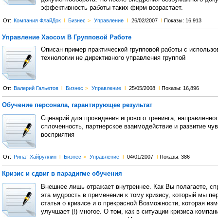
эффективность работы таких фирм возрастает.
От:
Компания ФлайДок
l
Бизнес
>
Управление
l
26/02/2007
l
Показы: 16,913
Управление Хаосом В Групповой Работе
Описан пример практической групповой работы с использо
технологии не директивного управления группой
От:
Валерий Гальетов
l
Бизнес
>
Управление
l
25/05/2008
l
Показы: 16,896
Обучение персонала, гарантирующее результат
Сценарий для проведения игрового тренинга, направленног
сплоченность, партнерское взаимодействие и развитие чув
восприятия
От:
Ринат Хайруллин
l
Бизнес
>
Управление
l
04/01/2007
l
Показы: 386
Кризис и сдвиг в парадигме обучения
Внешнее лишь отражает внутреннее. Как Вы полагаете, сп
эта мудрость в применении к тому кризису, который мы п
статья о кризисе и о прекрасной Возможности, которая изм
улучшает (!) многое. О том, как в ситуации кризиса компа