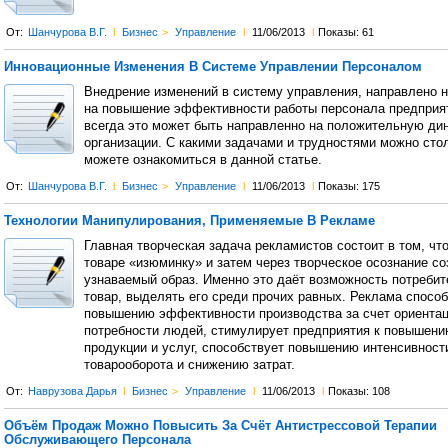
От:
Шанчурова В.Г.
l
Бизнес
>
Управление
l
11/06/2013
l
Показы: 61
Инновационные Изменения В Системе Управлении Персоналом
Внедрение изменений в систeму управления, направлено 
на повышение эффективности работы персонала предприя
всегда это может быть направленно на положительную ди
организации. С какими задачами и трудностями можно сто
можете ознакомиться в данной статье.
От:
Шанчурова В.Г.
l
Бизнес
>
Управление
l
11/06/2013
l
Показы: 175
Технологии Манипулирования, Применяемые В Рекламе
Главная творческая задача рекламистов состоит в том, чт
товаре «изюминку» и затем через творческое осознание со
узнаваемый образ. Именно это даёт возможность потребит
товар, выделять его среди прочих равных. Реклама способ
повышению эффективности производства за счет ориентац
потребности людей, стимулирует предприятия к повышени
продукции и услуг, способствует повышению интенсивност
товарооборота и снижению затрат.
От:
Наврузова Дарья
l
Бизнес
>
Управление
l
11/06/2013
l
Показы: 108
Объём Продаж Можно Повысить За Счёт Антистрессовой Терапии
Обслуживающего Персонала