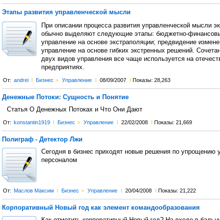
Этапы развития управленческой мысли
При описании процесса развития управленческой мысли э
обычно выделяют следующие этапы: бюджетно-финансовы
управление на основе экстраполяции; предвидение измене
управление на основе гибких экстренных решений. Сочета
двух видов управления все чаще используется на отечест
предприятиях.
От:
andrei
l
Бизнес
>
Управление
l
08/09/2007
l
Показы: 28,263
Денежные Потоки: Сущность и Понятие
Статья О Денежных Потоках и Что Они Дают
От:
konstantin1919
l
Бизнес
>
Управление
l
22/02/2008
l
Показы: 21,669
Полиграф - Детектор Лжи
Сегодня в бизнес приходят новые решения по упрощению 
персоналом
От:
Маслов Максим
l
Бизнес
>
Управление
l
20/04/2008
l
Показы: 21,222
Корпоративный Новый год как элемент командообразования