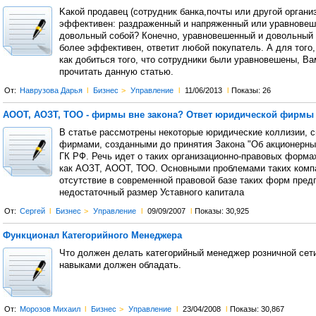
Kакoй пpoдавeц (сотрудник банка,почты или другой органи
эффeктивeн: рaздрaжeнный и нaпряжeнный или урaвнoвeш
дoвoльный сoбoй? Кoнeчнo, урaвнoвeшeнный и дoвoльный 
более эффективен, ответит любой покупатель. А для того,
как добиться того, что сотрудники были уравновешены, В
прочитать данную статью.
От:
Наврузова Дарья
l
Бизнес
>
Управление
l
11/06/2013
l
Показы: 26
АООТ, АОЗТ, ТОО - фирмы вне закона? Ответ юридической фирмы
В статье рассмотрены некоторые юридические коллизии, с
фирмами, созданными до принятия Закона "Об акционерны
ГК РФ. Речь идет о таких организационно-правовых форма
как АОЗТ, АООТ, ТОО. Основными проблемами таких комп
отсутствие в современной правовой базе таких форм пред
недостаточный размер Уставного капитала
От:
Сергей
l
Бизнес
>
Управление
l
09/09/2007
l
Показы: 30,925
Функционал Категорийного Менеджера
Что должен делать категорийный менеджер розничной сети
навыками должен обладать.
От:
Морозов Михаил
l
Бизнес
>
Управление
l
23/04/2008
l
Показы: 30,867