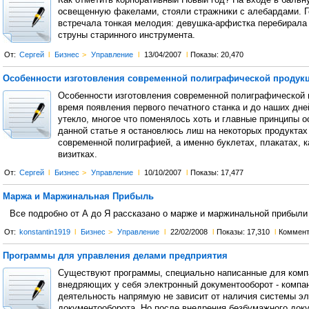
Как отметить корпоративный Новый год? На входе в бальн
освещенную факелами, стояли стражники с алебардами. Г
встречала тонкая мелодия: девушка-арфистка перебирала
струны старинного инструмента.
От:
Сергей
l
Бизнес
>
Управление
l
13/04/2007
l
Показы: 20,470
Особенности изготовления современной полиграфической продук
Особенности изготовления современной полиграфической 
время появления первого печатного станка и до наших дне
утекло, многое что поменялось хоть и главные принципы о
данной статье я остановлюсь лиш на некоторых продукта
современной полиграфией, а именно буклетах, плакатах, 
визитках.
От:
Сергей
l
Бизнес
>
Управление
l
10/10/2007
l
Показы: 17,477
Маржа и Маржинальная Прибыль
Все подробно от А до Я рассказано о марже и маржинальной прибыли
От:
konstantin1919
l
Бизнес
>
Управление
l
22/02/2008
l
Показы: 17,310
l
Коммент
Программы для управления делами предприятия
Существуют программы, специально написанные для комп
внедряющих у себя электронный документооборот - компан
деятельность напрямую не зависит от наличия системы эл
документооборота. Но после внедрения безбумажного док