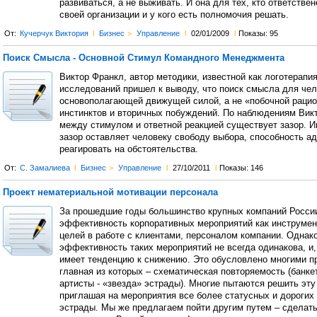
развиваться, а не выживать. И она для тех, кто ответствен
своей организации и у кого есть полномочия решать.
От:
Кучерчук Виктория
l
Бизнес
>
Управление
l
02/01/2009
l
Показы: 95
Поиск Смысла - Основной Стимул Командного Менеджмента
Виктор Франкл, автор методики, известной как логотерапия
исследований пришел к выводу, что поиск смысла для чел
основополагающей движущей силой, а не «побочной раци
инстинктов и вторичных побуждений. По наблюдениям Вик
между стимулом и ответной реакцией существует зазор. И
зазор оставляет человеку свободу выбора, способность а
реагировать на обстоятельства.
От:
С. Замалиева
l
Бизнес
>
Управление
l
27/10/2011
l
Показы: 146
Проект нематериальной мотивации персонала
За прошедшие годы большинство крупных компаний России
эффективность корпоративных мероприятий как инструмен
целей в работе с клиентами, персоналом компании. Однако
эффективность таких мероприятий не всегда одинакова, и, 
имеет тенденцию к снижению. Это обусловлено многими п
главная из которых – схематическая повторяемость (банке
артисты - «звезда» эстрады). Многие пытаются решить эту
приглашая на мероприятия все более статусных и дорогих
эстрады. Мы же предлагаем пойти другим путем – сделат