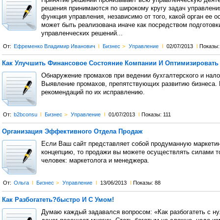
Принятие решений пронизывает всю управленческую деяте
решения принимаются по широкому кругу задач управлени
функция управления, независимо от того, какой орган ее о
может быть реализована иначе как посредством подготовк
управленческих решений...
От:
Ефременко Владимир Иванович
l
Бизнес
>
Управление
l
02/07/2013
l
Показы:
Как Улучшить Финансовое Состояние Компании И Оптимизировать
Обнаружение промахов при ведении бухгалтерского и налог
Выявление промахов, препятствующих развитию бизнеса.
рекомендаций по их исправлению.
От:
b2bconsu
l
Бизнес
>
Управление
l
01/07/2013
l
Показы: 111
Организация Эффективного Отдела Продаж
Если Ваш сайт представляет собой продуманную маркети
концепцию, то продажи вы можете осуществлять силами т
человек: маркетолога и менеджера.
От:
Ольга
l
Бизнес
>
Управление
l
13/06/2013
l
Показы: 88
Как Разбогатеть?быстро И С Умом!
Думаю каждый задавался вопросом: «Как разбогатеть с н