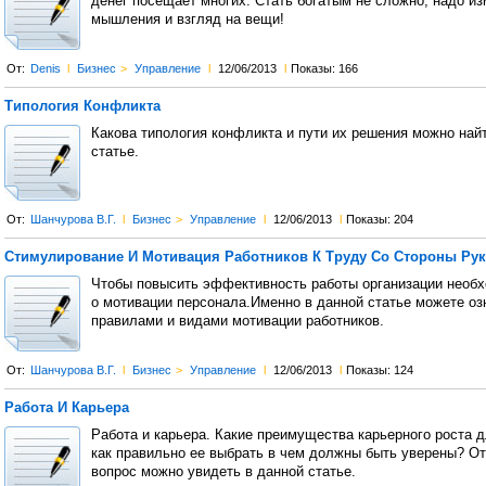
денег посещает многих. Стать богатым не сложно, надо из
мышления и взгляд на вещи!
От:
Denis
l
Бизнес
>
Управление
l
12/06/2013
l
Показы: 166
Типология Конфликта
Какова типология конфликта и пути их решения можно най
статье.
От:
Шанчурова В.Г.
l
Бизнес
>
Управление
l
12/06/2013
l
Показы: 204
Стимулирование И Мотивация Работников К Труду Со Стороны Ру
Чтобы повысить эффективность работы организации необ
о мотивации персонала.Именно в данной статье можете оз
правилами и видами мотивации работников.
От:
Шанчурова В.Г.
l
Бизнес
>
Управление
l
12/06/2013
l
Показы: 124
Работа И Карьера
Работа и карьера. Какие преимущества карьерного роста д
как правильно ее выбрать в чем должны быть уверены? От
вопрос можно увидеть в данной статье.