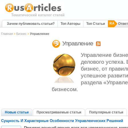
Тематический каталог статей
RA
Зачем публиковать статьи?
Топ Авторы
Топ Статьи
Отве
Главная
>
Бизнес
>
Управление
Управление
Управление бизне
делового успеха.
бизнес, от правил
успешное развити
раздела «Управле
бизнесом.
Новые статьи
Просматриваемые статьи
Популярные статьи
Сущность И Характерные Особенности Управленческих Решений