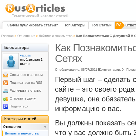
Тематический каталог статей
RA
Зачем публиковать статьи?
Топ Авторы
Топ Статьи
Отве
Главная
>
Отношения
>
Дейтинг и знакомства
>
Как Познакомиться С Девушкой В 
Как Познакомить
Блок автора
Сетях
vaguss
опубликовал 1
статьи
Опубликованно: 08/07/2011 |Комментарии:
0
| Показ
Связаться с автором
Первый шаг – сделать 
Подписаться на RSS
сайте – это своего род
Распечатать статью
девушке, она обязатель
Отправить другу
Поделиться
информацию о вас.
Категории статей
Вы должны показать се
Отношения
что у вас должно быть 
Дейтинг и знакомства