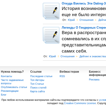
Откуда Взялись Эти Dating-
История возникновен
еще не было интерн
От:
Юрий
l
Отношения
>
Дейти
Легенды О Гендерных Стере
Вера в распростране
сомневались в их с
представительницам 
самих себя.
От:
Юрий
l
Отношения
>
Дейтинг и знакомства
Нужна помощь?
Ссылки
Вебмастерам
Бизнесс
информаци
Контакты
Последние статьи
RSS
Реклама
Часто задаваемые
Топ Авторы
вопросы
Топ Статьи
Опубликовать статьи
Поиск статей
Рекомендации
Карта сайта
Блог
При любом использовании материалов сайта вы подтверждаете что согласны с
усло
попадает под
Creative Commons License
. Copyri