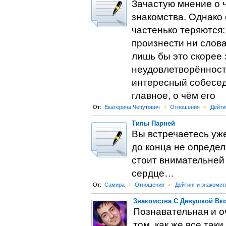
Зачастую мнение о 
знакомства. Однако
частенько теряются:
произнести ни слова
лишь бы это скорее 
неудовлетворённости
интересный собеседн
главное, о чём его
От:
Екатерина Чепутович
l
Отношения
>
Дейти
Типы Парней
Вы встречаетесь уже
до конца не определ
стоит внимательней 
сердце…
От:
Самира
l
Отношения
>
Дейтинг и знакомст
Знакомства С Девушкой Вко
Познавательная и о
том, как же все так