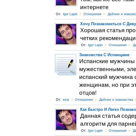
интернете
От:
Igor Lapin
l
Отношения
>
Дейтинг и знаком
Хочу Познакомиться С Дев
Хорошая статья про 
четких рекомендаци
От:
Igor Lapin
l
Отношения
>
Д
Знакомства С Испанцами
Испанские мужчины
мужественными, эл
испанский мужчина с
женщинам, но при э
отцов!
От:
inna
l
Отношения
>
Дейтинг и знакомства
l
Как Быстро И Легко Познак
Данная статья соде
алгоритм для парне
От:
Igor Lapin
l
Отношения
>
Д