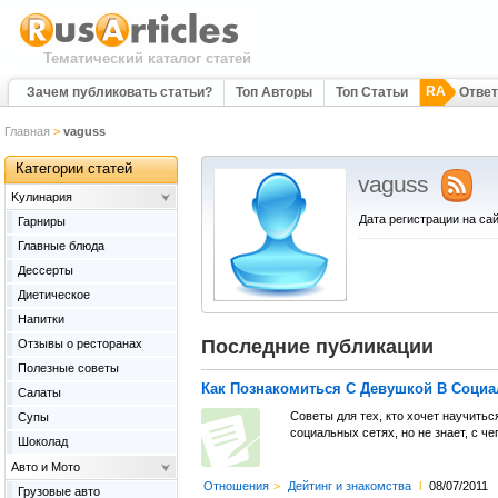
Тематический каталог статей
RA
Зачем публиковать статьи?
Топ Авторы
Топ Статьи
Отве
Главная
>
vaguss
Категории статей
vaguss
Kулинария
Дата регистрации на сай
Гарниры
Главные блюда
Дессерты
Диетическое
Напитки
Последние публикации
Отзывы о ресторанах
Полезные советы
Как Познакомиться С Девушкой В Социа
Салаты
Советы для тех, кто хочет научить
Супы
социальных сетях, но не знает, с че
Шоколад
Авто и Мото
Отношения
>
Дейтинг и знакомства
l
08/07/2011
Грузовые авто