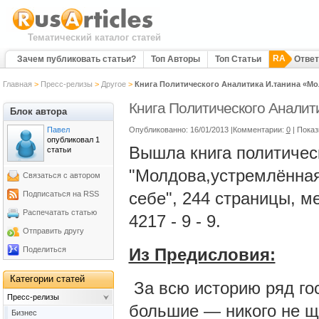
Тематический каталог статей
RA
Зачем публиковать статьи?
Топ Авторы
Топ Статьи
Отве
Главная
>
Пресс-релизы
>
Другое
>
Книга Политического Аналитика И.танина «Мо
Книга Политического Аналит
Блок автора
Павел
Опубликованно: 16/01/2013 |Комментарии:
0
| Пока
опубликовал 1
Вышла книга политичес
статьи
"Молдова,устремлённая 
Связаться с автором
себе", 244 страницы, м
Подписаться на RSS
Распечатать статью
4217 - 9 - 9.
Отправить другу
Поделиться
Из Предисловия:
Категории статей
За всю историю ряд го
Пресс-релизы
большие — никого не щ
Бизнес