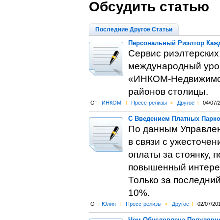
Обсудить статью
Последние Другое Статьи
Персональный Риэлтор Каж
Сервис риэлтерских
международный уро
«ИНКОМ-Недвижимос
районов столицы.
От:
ИНКОМ
l
Пресс-релизы
>
Другое
l
04/07/
С Введением Платных Парк
По данным Управле
в связи с ужесточен
оплаты за стоянку,
повышенный интерес
Только за последний
10%.
От:
Юлия
l
Пресс-релизы
>
Другое
l
02/07/20
Чем Обусловлена Популярн