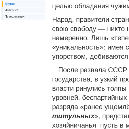
Другое
целью обладания чужи
Интернет
Путешествия
Народ, правители стран
свою свободу — никто 
намеренно. Лишь «теп
«уникальность»: имея св
упорством, добиваются
После развала СССР и
государства, в узкий п
власти ринулись толпы
уровней, беспартийных
разряда «ранее ущемлё
титульных
», предст
хозяйничанья пусть в м