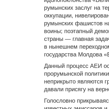
румынских заслуг на те
оккупации, нивелирова
румынских фашистов на
воины; поэтапный демо
страны — главная зада
в нынешнем переходном
государства Молдова «
Данный процесс АЕИ ос
прорумынской политики
неприкрыто являются г
давали присягу на вер
Голословно прикрываяс
известных эмиссаров и