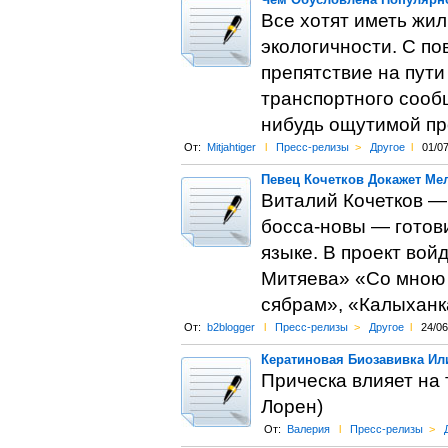
Все хотят иметь жил
экологичности. С п
препятствие на пути
транспортного сооб
нибудь ощутимой пр
От:
Mitjahtiger
l
Пресс-релизы
>
Другое
l
01/0
Певец Кочетков Докажет Ме
Виталий Кочетков —
босса-новы — готов
языке. В проект вой
Митяева» «Со мною 
сябрам», «Калыханка
От:
b2blogger
l
Пресс-релизы
>
Другое
l
24/06
Кератиновая Биозавивка И
Прическа влияет на 
Лорен)
От:
Валерия
l
Пресс-релизы
>