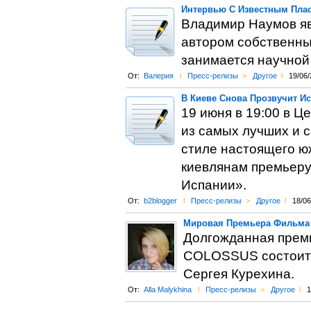
Интервью С Известным Пла
Владимир Наумов яв
автором собственны
занимается научной
От:
Валерия
l
Пресс-релизы
>
Другое
l
19/06/
В Киеве Снова Прозвучит И
19 июня в 19:00 в Ц
из самых лучших и 
стиле настоящего ю
киевлянам премьеру
Испании».
От:
b2blogger
l
Пресс-релизы
>
Другое
l
18/06
Мировая Премьера Фильма C
Долгожданная прем
COLOSSUS состоится
Сергея Курехина.
От:
Alla Malykhina
l
Пресс-релизы
>
Другое
l
1