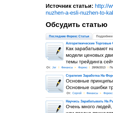
Источник статьи:
http://
nuzhen-a-esli-nuzhen-to-ka
Обсудить статью
Последние Форекс Статьи
Подробнее 
Алгоритмические Торговые 
Как зарабатывают н
модели ценовых дви
темы трейдинга сейч
От:
Jer
l
Финансы
>
Форекс
l
28/06/2013
l
По
Стратегия Заработка На Фор
Основные принципы 
Основные ошибки тр
От:
Сергей
l
Финансы
>
Форекс
Научись Зарабатывать На Р
Очень много людей,