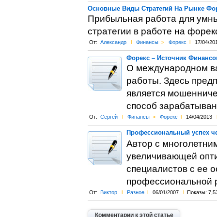
Основные Виды Стратегий На Рынке Фо
Прибыльная работа для умны
стратегии в работе на форек
От:
Александр
l
Финансы
>
Форекс
l
17/04/20
Форекс – Источник Финансо
О международном ва
работы. Здесь предп
является мошенниче
способ зарабатыван
От:
Сергей
l
Финансы
>
Форекс
l
14/04/2013
Профессиональный успех че
Автор с многолетни
увеличивающей опти
специалистов с ее 
профессиональной 
От:
Виктор
l
Разное
l
06/01/2007
l
Показы: 7,5
Комментарии к этой статье