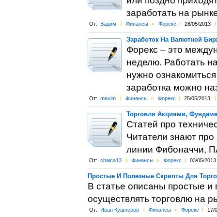
или поздно приходят
заработать на рынк
От:
Вадим
l
Финансы
>
Форекс
l
28/05/2013
l
Заработок На Валютной Бир
Форекс – это междун
неделю. Работать на
нужно ознакомиться 
заработка можно наз
От:
maxim
l
Финансы
>
Форекс
l
25/05/2013
l
Торговля Акциями, Фундам
Статей про техниче
Читатели знают про 
линии Фибоначчи, П
От:
chaica13
l
Финансы
>
Форекс
l
03/05/2013
Простые И Полезные Скрипты Для Торг
В статье описаны простые и
осуществлять торговлю на р
От:
Иван Кушнеров
l
Финансы
>
Форекс
l
17/