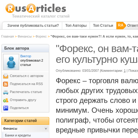
Тематический каталог статей
RA
Зачем публиковать статьи?
Топ Авторы
Топ Статьи
Отве
Главная
>
Финансы
>
Форекс
>
"Форекс, он вам-таки нужен?! А если нужен, то, ка
"Форекс, он вам-т
Блок автора
его культурно куш
Виктор
опубликовал 2
статьи
Опубликованно: 03/01/2007 |Комментарии:
1
| Показ
Связаться с автором
Форекс – торговля валю
Подписаться на RSS
любых других трудовых 
Распечатать статью
строго держать слово и
Отправить другу
Поделиться
минимум. Очень хорошо
полиграф, чтобы отсеят
Категории статей
вредные привычки пере
Финансы
Банки и кредиты