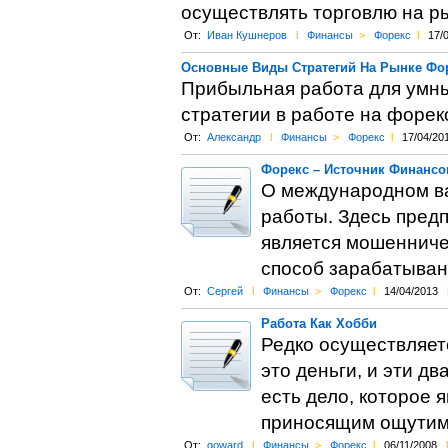
осуществлять торговлю на р
От:
Иван Кушнеров
l
Финансы
>
Форекс
l
17/
Основные Виды Стратегий На Рынке Фо
Прибыльная работа для умны
стратегии в работе на форек
От:
Александр
l
Финансы
>
Форекс
l
17/04/20
Форекс – Источник Финансо
О международном ва
работы. Здесь предп
является мошенниче
способ зарабатыван
От:
Сергей
l
Финансы
>
Форекс
l
14/04/2013
Работа Как Хобби
Редко осуществляет
это деньги, и эти д
есть дело, которое
приносящим ощутимы
От:
goward
l
Финансы
>
Форекс
l
06/11/2008
l