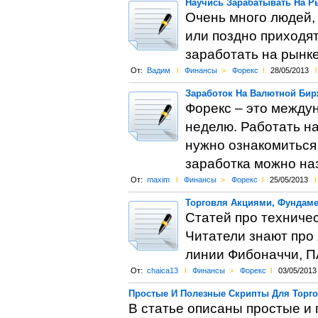
Научись Зарабатывать На Р
Очень много людей,
или поздно приходят
заработать на рынк
От:
Вадим
l
Финансы
>
Форекс
l
28/05/2013
l
Заработок На Валютной Бир
Форекс – это междун
неделю. Работать на
нужно ознакомиться 
заработка можно наз
От:
maxim
l
Финансы
>
Форекс
l
25/05/2013
l
Торговля Акциями, Фундам
Статей про техниче
Читатели знают про 
линии Фибоначчи, П
От:
chaica13
l
Финансы
>
Форекс
l
03/05/2013
Простые И Полезные Скрипты Для Торг
В статье описаны простые и