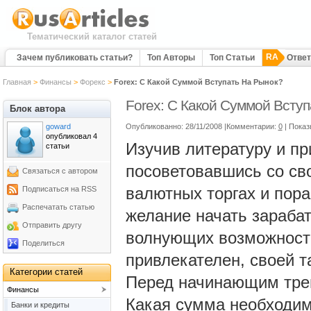
Тематический каталог статей
RA
Зачем публиковать статьи?
Топ Авторы
Топ Статьи
Отве
Главная
>
Финансы
>
Форекс
>
Forex: С Какой Суммой Вступать На Рынок?
Forex: С Какой Суммой Всту
Блок автора
goward
Опубликованно: 28/11/2008 |Комментарии:
0
| Показ
опубликовал 4
Изучив литературу и п
статьи
посоветовавшись со св
Связаться с автором
валютных торгах и пора
Подписаться на RSS
Распечатать статью
желание начать зарабат
Отправить другу
волнующих возможносте
Поделиться
привлекателен, своей т
Категории статей
Перед начинающим трей
Финансы
Какая сумма необходим
Банки и кредиты