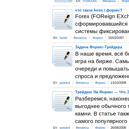
От:
Profit2006
l
Финансы
>
Форе
что такое forex / форекс?
Forex (FOReign EXch
сформировавшийся в
системы фиксирован
От:
faster
l
Финансы
>
Форекс
l
15/03/2007
l
Задачи Форекс-Трейдера
В наше время, всё 
игра на бирже. Сам
очереди и повышать
спроса и предложени
От:
goward
l
Финансы
>
Форекс
l
13/10/2008
Трейдинг На Форекс — Что 
Разберемся, наконец
выгоднее обычного 
камни. В статье так
самого популярного 
От:
goward
l
Финансы
>
Форекс
l
26/08/2008