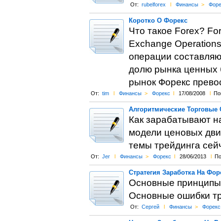
От:
rubelforex
l
Финансы
>
Форе
Коротко О Форекс
Что такое Forex? Fo
Exchange Operations
операции составляю
долю рынка ценных б
рынок Форекс превос
От:
tim
l
Финансы
>
Форекс
l
17/08/2008
l
По
Алгоритмические Торговые 
Как зарабатывают н
модели ценовых дви
темы трейдинга сейч
От:
Jer
l
Финансы
>
Форекс
l
28/06/2013
l
По
Стратегия Заработка На Фор
Основные принципы 
Основные ошибки тр
От:
Сергей
l
Финансы
>
Форекс