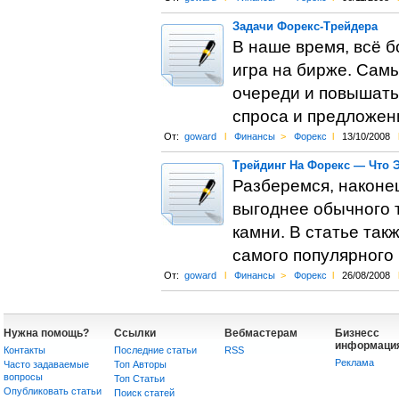
Задачи Форекс-Трейдера
В наше время, всё 
игра на бирже. Сам
очереди и повышать
спроса и предложени
От:
goward
l
Финансы
>
Форекс
l
13/10/2008
Трейдинг На Форекс — Что 
Разберемся, наконец
выгоднее обычного 
камни. В статье так
самого популярного 
От:
goward
l
Финансы
>
Форекс
l
26/08/2008
Нужна помощь?
Ссылки
Вебмастерам
Бизнесс
информаци
Контакты
Последние статьи
RSS
Реклама
Часто задаваемые
Топ Авторы
вопросы
Топ Статьи
Опубликовать статьи
Поиск статей