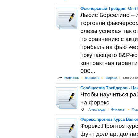
Фьючерсный Трейдинг Он-Ла
Льюис Борселино – 
торговли фьючерсом 
слезы успеха» так 
по сравнению с акци
прибыль на фью¬черс
покупающего 8&Р-кон
контрактная гаранти
000...
От:
Profit2006
l
Финансы
>
Форекс
l
13/03/200
Сообщества Трейдеров - Ц
Чтобы научиться раб
на форекс
От:
Александр
l
Финансы
>
Фор
Форекс.прогноз Курса Валют
Форекс.Прогноз курс
фунт доллар, долла