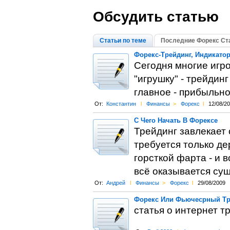
Обсудить статью
Статьи по теме
Последние Форекс Ст
Форекс-Трейдинг, Индикато
Сегодня многие игр
"игрушку" - трейдинг
главное - прибыльно
От:
Константин
l
Финансы
>
Форекс
l
12/08/2
C Чего Начать В Форексе
Трейдинг завлекает
требуется только де
горсткой фарта - и 
всё оказывается су
От:
Андрей
l
Финансы
>
Форекс
l
29/08/2009
Форекс Или Фьючесрный Тр
статья о интернет т