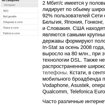
All Categories
2 Мбит/с имеется у поло
Интернет
лидирует по обьему широ
SEO
92% пользователей Сети 
Веб дизайн
Бельгия, Япония, Гонконг
Общение в сети
и Словакия. США находят
Поиск в сети
являются самыми крупным
Работа в сети
державы формируют поло
In-Stat за осень 2008 го
выросло на 80 млн., при
технологии DSL. Также не
распространеннее широк
телефоны
. Кстати, в сен
мобильного броадбенда по
Vodaphone, Asustek, опера
Qualcomm, Telefonica Europ
Часто различные интерне