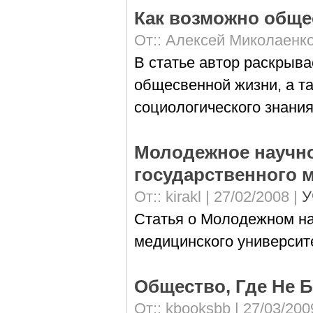
Как возможно обще
От::
Алексей Миколаенк
В статье автор раскрыв
общесвенной жизни, а та
социологического знания
Молодежное научно
государственного 
От::
kirakl
| 27/02/2008 |
У
Статья о Молодежном на
медицинского университ
Общество, Где Не 
От::
kbooksbb
| 27/03/200