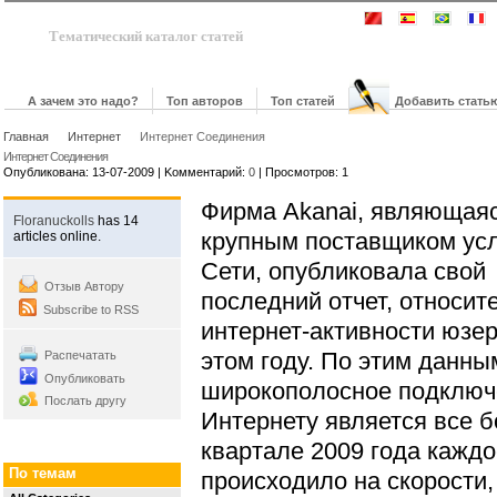
Тематический каталог статей
А зачем это надо?
Топ авторов
Топ статей
Добавить стать
Главная
Интернет
Интернет Соединения
Интернет Соединения
Опубликована: 13-07-2009 | Kомментарий:
0
| Просмотров: 1
Фирма Akanai, являющая
Floranuckolls
has 14
крупным поставщиком усл
articles online.
Сети, опубликовала свой
Отзыв Автору
последний отчет, относит
Subscribe to RSS
интернет-активности юзер
этом году. По этим данны
Распечатать
Опубликовать
широкополосное подключ
Послать другу
Интернету является все б
квартале 2009 года каждо
По темам
происходило на скорости