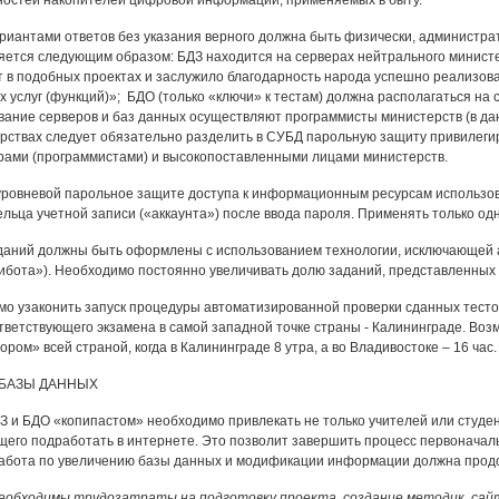
остей накопителей цифровой информации, применяемых в быту.
вариантами ответов без указания верного должна быть физически, администр
яется следующим образом: БДЗ находится на серверах нейтрального министе
 в подобных проектах и заслужило благодарность народа успешно реализо
 услуг (функций)»; БДО (только «ключи» к тестам) должна располагаться на 
ание серверов и баз данных осуществляют программисты министерств (в дан
рствах следует обязательно разделить в СУБД парольную защиту привилеги
ами (программистами) и высокопоставленными лицами министерств.
оуровневой парольное защите доступа к информационным ресурсам использо
льца учетной записи («аккаунта») после ввода пароля. Применять только од
аданий должны быть оформлены с использованием технологии, исключающей 
ибота»). Необходимо постоянно увеличивать долю заданий, представленных 
мо узаконить запуск процедуры автоматизированной проверки сданных тестов
тветствующего экзамена в самой западной точке страны - Калининграде. Воз
ром» всей страной, когда в Калининграде 8 утра, а во Владивостоке – 16 час.
 БАЗЫ ДАННЫХ
З и БДО «копипастом» необходимо привлекать не только учителей или студент
его подработать в интернете. Это позволит завершить процесс первоначальн
бота по увеличению базы данных и модификации информации должна продо
необходимы трудозатраты на подготовку проекта, создание методик, сайт