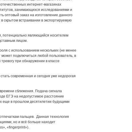
 отечественных интернет-магазинах
ститутов, занимающихся исследованиями и
ть оптовый заказ на изготовление данного
х в скрытом встраивании в экспортируемую
ги, потенциально являющийся носителем
дставным лицом.
роля с использованием нескольких (не менее
т может подключиться любой пользователь, в
ревогу при обнаружении в классе
стать современная и сегодня уже недорогая
 времени сближения. Подача сигнала
ходе ЕГЭ на недопустимое расстояние
Зах еще в прошлом десятилетии будущими
 отпечаткам пальцев. Данная технология
ациями, но и всё больше находит
, «fingerprint»).