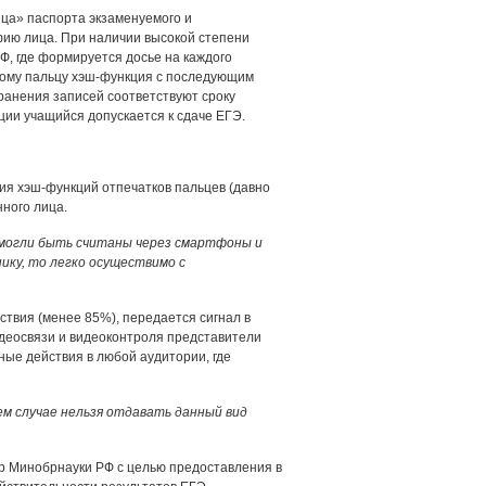
ца» паспорта экзаменуемого и
фию лица. При наличии высокой степени
Ф, где формируется досье на каждого
ждому пальцу хэш-функция с последующим
ранения записей соответствуют сроку
ии учащийся допускается к сдаче ЕГЭ.
ия хэш-функций отпечатков пальцев (давно
ного лица.
 могли быть считаны через смартфоны и
ику, то легко осуществимо с
твия (менее 85%), передается сигнал в
деосвязи и видеоконтроля представители
ые действия в любой аудитории, где
оем случае нельзя отдавать данный вид
р Минобрнауки РФ с целью предоставления в