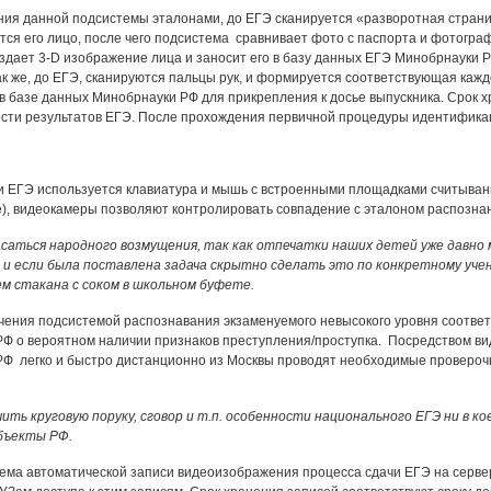
ия данной подсистемы эталонами, до ЕГЭ сканируется «разворотная страни
ся его лицо, после чего подсистема сравнивает фото с паспорта и фотогра
здает 3-D изображение лица и заносит его в базу данных ЕГЭ Минобрнауки Р
ак же, до ЕГЭ, сканируются пальцы рук, и формируется соответствующая ка
 базе данных Минобрнауки РФ для прикрепления к досье выпускника. Срок х
сти результатов ЕГЭ. После прохождения первичной процедуры идентификац
и ЕГЭ используется клавиатура и мышь с встроенными площадками считыван
е), видеокамеры позволяют контролировать совпадение с эталоном распознан
саться народного возмущения, так как отпечатки наших детей уже давно
и если была поставлена задача скрытно сделать это по конкретному учен
м стакана с соком в школьном буфете.
чения подсистемой распознавания экзаменуемого невысокого уровня соответс
Ф о вероятном наличии признаков преступления/проступка. Посредством ви
Ф легко и быстро дистанционно из Москвы проводят необходимые проверочн
ть круговую поруку, сговор и т.п. особенности национального ЕГЭ ни в к
бъекты РФ.
тема автоматической записи видеоизображения процесса сдачи ЕГЭ на серве