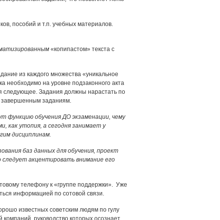
в, пособий и т.п. учебных материалов.
матизированным
«копипастом» текста с
дание из каждого множества «уникальное
ка необходимо на уровне подзаконного акта
тся следующее. Задания должны нарастать по
к завершенным заданиям.
т функцию обучения ДО экзаменации, чему
 как утопия, а сегодня занимает у
гим дисциплинам.
ования баз данных для обучения, проект
то следует акцентировать внимание его
отовому телефону к «группе поддержки». Уже
ться информацией по сотовой связи.
орошо известных советским людям по гулу
й компаний, руководство которых осознает