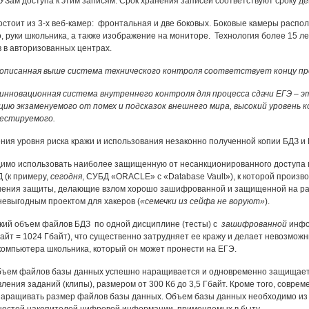
Зам доступа к этим записям. Срок хранения записей соответствуют сроку де
стоит из 3-х веб-камер: фронтальная и две боковых. Боковые камеры распола
, руки школьника, а также изображение на мониторе. Технология более 15 л
 в авторизованных центрах.
 описанная выше система технического контроля соответствует концу пр
нновационная система внутреннего контроля для процесса сдачи ЕГЭ – э
ию экзаменуемого от помех и подсказок внешнего мира, высокий уровень 
естируемого.
ения уровня риска кражи и использования незаконно полученной копии БДЗ и
димо использовать наиболее защищенную от несанкционированного доступа
 (к примеру,
сегодня
, СУБД «ORACLE» с «Database Vault»), к которой произ
шения защиты, делающие взлом хорошо зашифрованной и защищенной на р
невыгодным проектом для хакеров (
«семечки из сейфа не воруют»
).
ский объем файлов БДЗ по одной дисциплине (тесты) с
зашифрованной
инфо
байт = 1024 Гбайт), что существенно затрудняет ее кражу и делает невозможн
компьютера школьника, который он может пронести на ЕГЭ.
ъем файлов базы данных успешно наращивается и одновременно защищается
ления заданий (клипы), размером от 300 Кб до 3,5 Гбайт. Кроме того, сов
наращивать размер файлов базы данных. Объем базы данных необходимо из г