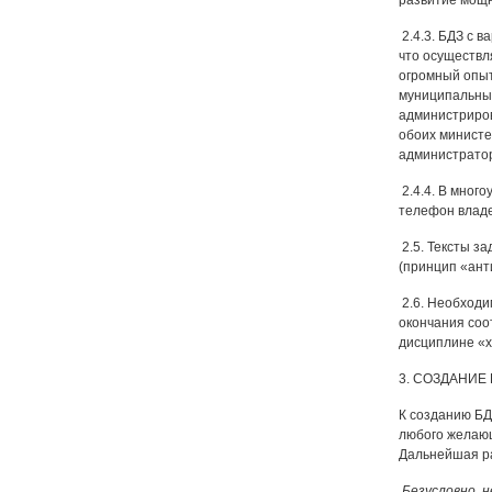
развитие мощн
2.4.3. БДЗ с 
что осуществл
огромный опыт
муниципальных
администриров
обоих министе
администратор
2.4.4. В мног
телефон владе
2.5. Тексты з
(принцип «ант
2.6. Необходи
окончания соо
дисциплине «хо
3. СОЗДАНИЕ
К созданию БД
любого желающ
Дальнейшая ра
Безусловно, 