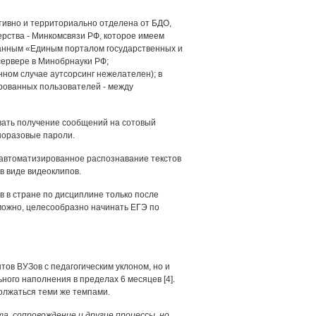
ативно и территориально отделена от БДО,
рства - Минкомсвязи РФ, которое имеем
ванным «Единым порталом государственных и
сервере в Минобрнауки РФ;
ном случае аутсорсинг нежелателен); в
рованных пользователей - между
вать получение сообщений на сотовый
норазовые пароли.
автоматизированное распознавание текстов
в виде видеоклипов.
 в стране по дисциплине только после
можно, целесообразно начинать ЕГЭ по
ов ВУЗов с педагогическим уклоном, но и
ого наполнения в пределах 6 месяцев [4].
лжаться теми же темпами.
а, сопровождение и другие процессы, но