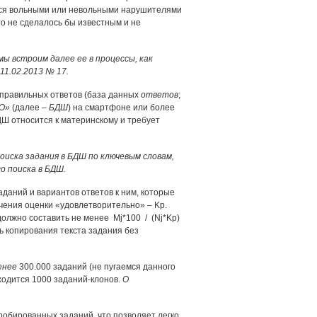
я вольными или невольными нарушителями
то не сделалось бы известным и не
ы встроим далее ее в процессы, как
1.02.2013 № 17.
и правильных ответов (база данных
ответов
;
ДО»
(далее –
БДШ
) на смартфоне или более
Ш относится к материнскому и требует
оиска задания в БДШ по ключевым словам,
о поиска в БДШ.
даний и вариантов ответов к ним, которые
чения оценки «удовлетворительно» – Kp.
олжно составить не менее Mj*100 / (Nj*Kp)
ь копирования текста задания без
енее
300.000 заданий (не пугаемся данного
иходится 1000 заданий-клонов.
О
робированных заданий, что позволяет легко