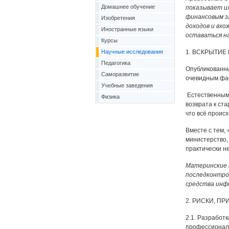
Домашнее обучение
показывает и
финансовым з
Изобретения
доходов и вхо
Иностранные языки
оставаться н
Курсы
Научные исследования
1. ВСКРЫТИЕ
Педагогика
Опубликованны
Саморазвитие
очевидным фак
Учебные заведения
Естественным 
Физика
возврата к ста
что всё проис
Вместе с тем,
министерство,
практически н
Материнские 
последконтрол
средства инф
2. РИСКИ, П
2.1. Разработ
профессиональ