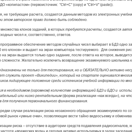
ДО «копипастом» (первоисточник: "Ctrl+C" (copy) и "Ctrl+V" (paste)).
, не требующие расчета, создаются данным методом из электронных учебнико
ри этом авторское право должно быть соблюдено.
ножества клонов заданий, в которых
требуются расчеты
, создаются
авто
ходных чисел и, соответственно, ответов.
программное обеспечение методом случайных чисел выбирает в БДЗ одно за
0 его клонов» и выдает на экран компьютера тестируемого. Для снижения рис
то на экран выдается только одно задание, после ответа на которое, выводи
я сложности. Желательно исключить возвращение экзаменуемого школьника 
едназначены не только для тестирования, но и ОБЯЗАТЕЛЬНО активно несу
т служить проект «Википедии», который на стартапе оценивался многими,
иков лидирующее положение среди источников учебной информации по мно
я в необходимом (огромном) количестве информацией БДЗ и БДО и использ
абельный или низко рентабельным
(форма реализации «как всегда»)
, на ч
 для получения первоначального финансирования.
ередки случаи реализации риска незаконного обращения экзаменуемого по с
вой рынок «умные очки», позволяющие вести тайно видеосъемку и обменива
зации риска – отсутствие в аудитории средств подавления радиосигналов, х
 частоте «вражеских волн» и сегодня активно используемых в залах заседани