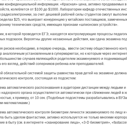
чки конфиденциальной информации. «Красная» цена, активно продаваемых в
ойств, колеблется от $100 до $1000. Лаборатории кафедр отечественных ин
 радиоэлектроники, за счет дешевой рабочей силы студентов смогут выполни
пределах $25, что выиграет конкуренцию у китайских поставщиков, замеченны
ронику технических средств, имеющих признаки «шпионских устройств».
рии, в которой проводится ЕГЭ, находятся контролирующие процессы педаго
ных подсказок. Вероятны другие незаконные действия, как сдача экзамена по
я рисков необходимо, в первую очередь, ввести систему общественного конт
ер аналогичным установленным в супермаркетах, но к которым через интерне
ольшинстве случаев являющийся родителем экзаменуемого и поднимающий т
а его взгляд, действий соперников ребенка или преподавателей.
й обязательной системой защиты равенства прав детей на экзамене должна 
атического контроля, состоящая из подсистем:
тема автоматического распознавания в аудитории дистанции между людьми и
 надзорного органа осуществляется автоматически при сближении людей в 
остью, к примеру, от 10 сек. (Подобные подсистемы разрабатывались в ВУ
и-математиками.)
тема автоматического контроля биометрии личности экзаменуемого по лицу и
ла быть уделом фантастики, активно используется не только многими корпор
е в быту (см. в интернете «сканирование лица», «3-D биометрия», «fastaccess»