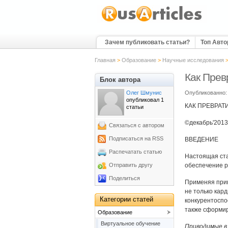
Зачем публиковать статьи?
Топ Авт
Главная
>
Образование
>
Научные исследования
Как Прев
Блок автора
Олег Шмунис
Опубликованно: 
опубликовал 1
КАК ПРЕВРАТ
статьи
©декабрь'2013
Связаться с автором
Подписаться на RSS
ВВЕДЕНИЕ
Распечатать статью
Настоящая ста
Отправить другу
обеспечение ра
Поделиться
Применяя пр
не только кар
Категории статей
конкурентоспо
также сформир
Образование
Виртуальное обучение
Приводимые в