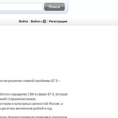
Войти
Войти с
Регистрация
иантов решения главной проблемы ЕГЭ –
ботать парадигму СВК в сфере ЕГЭ, которая
аний старшеклассников,
тории и культурных ценностей России, а
десятках миллионов рублей в год.
ктика финансирования сравнимых проектов