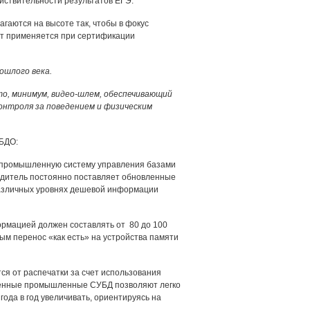
йствительности результатов ЕГЭ.
гаются на высоте так, чтобы в фокус
ет применяется при сертификации
ошлого века.
то, минимум, видео-шлем, обеспечивающий
контроля за поведением и физическим
 БДО:
 промышленную систему управления базами
водитель постоянно поставляет обновленные
азличных уровнях дешевой информации
рмацией должен составлять от 80 до 100
ым перенос «как есть» на устройства памяти
 от распечатки за счет использования
ременные промышленные СУБД позволяют легко
ода в год увеличивать, ориентируясь на