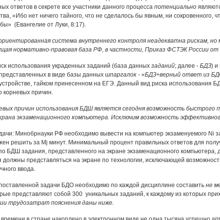
ных ответов в секрете все участники данного процесса
потенциально
являютс
ва, «Ибо нет ничего тайного, что не сделалось бы явным, ни сокровенного, ч
ы» (Евангелие от Луки, 8:17).
ориентированная система внутреннего контроля неадекватна рискам, но м
ая нормативно-правовая база РФ, в частности, Приказ ФСТЭК России от 1
ск использования украденных заданий (база данных
заданий
; далее -
БДЗ
) 
, представленных в виде базы данных
шпаргалок - «БДЗ+верный ответ из Б
стройстве, тайком принесенном на ЕГЭ. Данный вид риска использования БД
о корневых причин.
евых причин использования БДШ является сегодня возможность быстрого п
экрана экзаменационного компьютера. Исключим возможность эффективног
дачи: Минобрнауки РФ необходимо вывести на компьютер экзаменуемого Ni за
жен решить за Mj минут. Минимальный процент правильных ответов для полу
по БДШ задания, представленного на экране экзаменационного компьютера, д
я должны представляться на экране по технологии, исключающей возможност
чного ввода.
оставленной задачи БДО необходимо по каждой дисциплине составить
не м
оторые представляют собой 300 уникальных заданий, к каждому из которых пр
ии трудозатрат пояснения даны ниже.
времени в стране накоплено в электронном виде не одна тысяча успешно ап