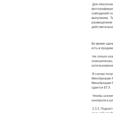
Для обеспечен
фотографирует
совпадений со
выпускника. Т
размещением в
действительно
Во время сдач
есть в продаж
Не стоит опа
планшетники, 
использование
В случае полу
Минобрнауки Р
Минобрнауки Р
сдается ЕГЭ.
Чтобы исключи
контроля в су
2.3.3. Подсис