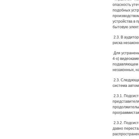
опасность уте
подобных устр
производством
устройства в 
бытовую элект
2.3. В аудито
риска незакон
Для устранени
4-х) видеокам
подавляющем б
незаконных, н
2.3. Следующе
система автом
2.3.1. Подсис
представителя
продолжительн
программистам
2.3.2. Подсис
давно переста
распространени