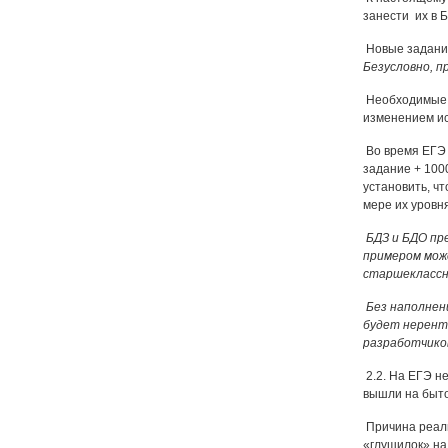
занести их в Б
Новые задания
Безусловно, п
Необходимые м
изменением ис
Во время ЕГЭ 
задание + 100
установить, ч
мере их уровн
БДЗ и БДО пр
примером може
старшеклассн
Без наполнени
будет нерент
разработчиков
2.2. На ЕГЭ н
вышли на быто
Причина реали
«глушилок» на