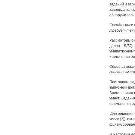
заданий и вер
законодательст
обнаружилось б
Сегодня риск-
требует текущ
Рассмотрим ри
далее -
БДО
)
миниатюрном у
исключения ег
Одной из корн
списанным с 
Постановка за
выпускник дол
Время поиска 
минут. Задани
применения ру
Для решения п
числа [3]), к
финансирован
К настоящему 