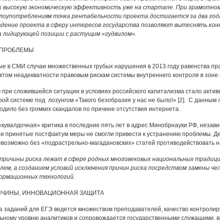
х высокую экономическую эффективность уже на стартапе. При грамотно
лоупотреблениям точка рентабельности проекта достигается за два го
ждение проекта в сферу интересов государства позволяют вытеснять конку
а лидирующей позиции с растущим «гудвилом».
 ПРОБЛЕМЫ
е в СМИ случаи множественных грубых нарушения в 2013 году равенства пра
том неадекватности правовым рискам системы внутреннего контроля в зоне
при сложившейся ситуации в условиях российского капитализма стало акти
рой системе под лозунгом «Такого безобразия у нас не было!» [2]. С данным л
ходило без громких скандалов по причине отсутствия интернета.
 «кувалдочная» критика в последние пять лет в адрес Минобрнауки РФ, незав
 и принятые постфактум меры не смогли привести к устранению проблемы. 
евозможно без «подрастрельно-магадановских» статей противодействовать
причины риска лежат в сфере родных многовековых национальных традици
ем, а созданием условий исключения причин риска посредством замены че
ормационных технологий.
РИЧИНЫ, ИННОВАЦИОННАЯ ЗАЩИТА
ка заданий для ЕГЭ ведется множеством преподавателей, качество контролир
ному уровню аналитиков и сопровождается государственными служащими, вп