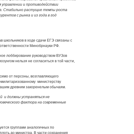
м управлении и противодействии
да. Стабильно растущие темпы роста
рентов с рынка и из года в год
в школьников в ходе сдачи ЕГЭ связаны с
 ответственности Минобрнауки РФ.
вное лоббирование руководством ВУЗов
озунгом нельзя не согласиться в той части,
исимо от персоны, возглавляющего
Демилитаризованному министерству
 нашим древним закоренелым обычаям.
й и должны устраняться не
ловеческого фактора на современные
уется группами аналогичных по
лоть до министра. В части сохранения