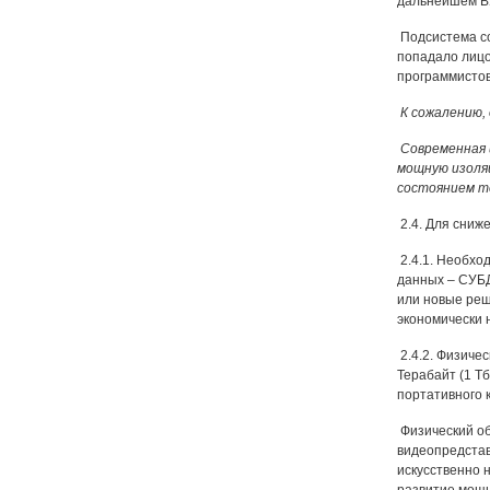
дальнейшем ВУ
Подсистема со
попадало лицо
программистов
К сожалению,
Современная и
мощную изоляц
состоянием т
2.4. Для сниж
2.4.1. Необхо
данных – СУБД
или новые ре
экономически 
2.4.2. Физиче
Терабайт (1 Т
портативного 
Физический об
видеопредстав
искусственно 