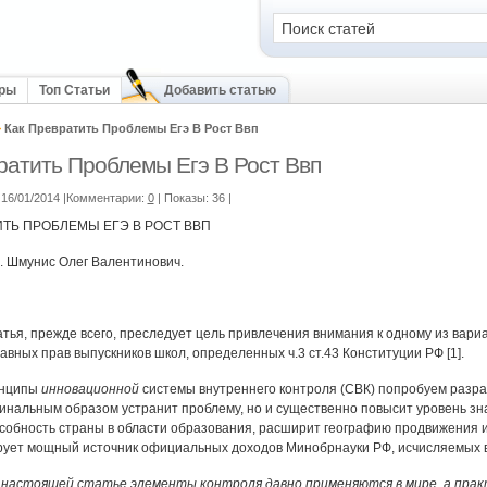
оры
Топ Статьи
Добавить статью
>
Как Превратить Проблемы Егэ В Рост Ввп
ратить Проблемы Егэ В Рост Ввп
16/01/2014 |Комментарии:
0
| Показы: 36
|
ИТЬ ПРОБЛЕМЫ ЕГЭ В РОСТ ВВП
. Шмунис Олег Валентинович.
тья, прежде всего, преследует цель привлечения внимания к одному из вар
вных прав выпускников школ, определенных ч.3 ст.43 Конституции РФ [1].
инципы
инновационной
системы внутреннего контроля (СВК) попробуем разра
динальным образом устранит проблему, но и существенно повысит уровень зн
собность страны в области образования, расширит географию продвижения ис
ует мощный источник официальных доходов Минобрнауки РФ, исчисляемых в 
 настоящей статье элементы контроля давно применяются в мире, а пра