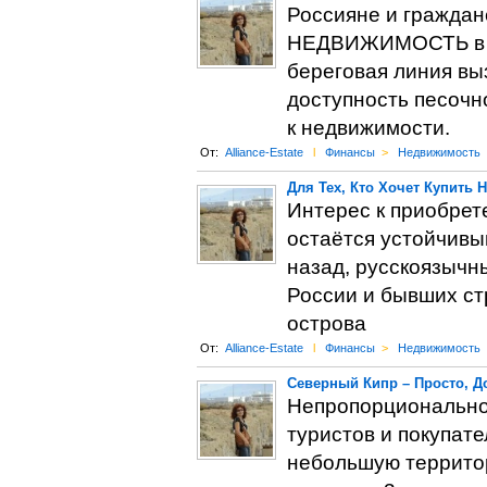
Россияне и гражда
НЕДВИЖИМОСТЬ в тё
береговая линия вы
доступность песочн
к недвижимости.
От:
Alliance-Estate
l
Финансы
>
Недвижимость
Для Тех, Кто Хочет Купить
Интерес к приобрет
остаётся устойчивым
назад, русскоязычн
России и бывших ст
острова
От:
Alliance-Estate
l
Финансы
>
Недвижимость
Северный Кипр – Просто, До
Непропорциональнос
туристов и покупат
небольшую территор