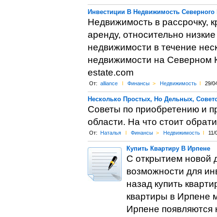
Инвестиции В Недвижимость Северного
Недвижимость в рассрочку, к
аренду, относительно низкие
недвижимости в течение неско
недвижимости на Северном Кип
estate.com
От:
alliance
l
Финансы
>
Недвижимость
l
29/0
Несколько Простых, Но Дельных, Совет
Советы по приобретению и п
области. На что стоит обрат
От:
Наталья
l
Финансы
>
Недвижимость
l
11/
Купить Квартиру В Ирпене
С открытием новой 
возможности для инв
назад купить кварт
квартиры в Ирпене м
Ирпене появляются к