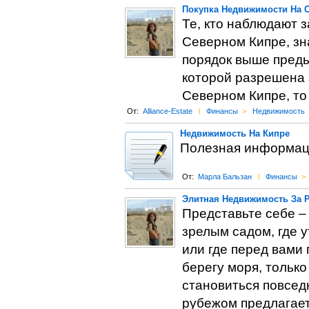
Покупка Недвижимости На С
Те, кто наблюдают 
Северном Кипре, зна
порядок выше преды
которой разрешена з
Северном Кипре, то
От:
Alliance-Estate
l
Финансы
>
Недвижимость
Недвижимость На Кипре
Полезная информаци
От:
Марла Бальзан
l
Финансы
>
Элитная Недвижимость За 
Представьте себе –
зрелым садом, где у
или где перед вами
берегу моря, только
становиться повсед
рубежом предлагает