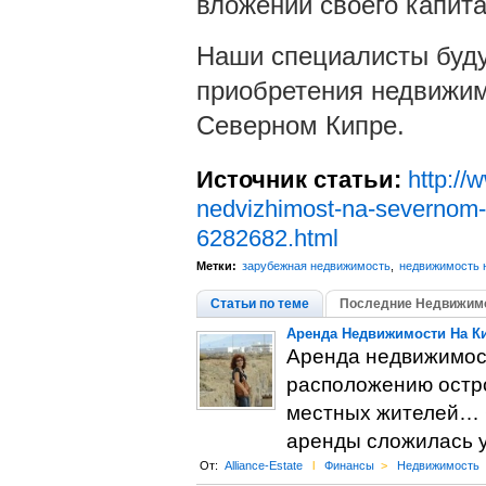
вложений своего капит
Наши специалисты буду
приобретения недвижим
Северном Кипре.
Источник статьи:
http://
nedvizhimost-na-severnom-ki
6282682.html
Метки:
зарубежная недвижимость
,
недвижимость 
Статьи по теме
Последние Недвижимо
Аренда Недвижимости На К
Аренда недвижимос
расположению остро
местных жителей… С
аренды сложилась у
От:
Alliance-Estate
l
Финансы
>
Недвижимость