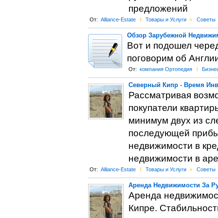
предложений
От:
Alliance-Estate
l
Товары и Услуги
>
Советы
Обзор Зарубежной Недвижим
Вот и подошел чере
поговорим об Англии
От:
компания Ортопедия
l
Бизне
Северный Кипр - Время Ин
Рассматривая возм
покупатели квартиры
минимум двух из сл
последующей прибыл
недвижимости в кре
недвижимости в арен
От:
Alliance-Estate
l
Товары и Услуги
>
Советы
Аренда Недвижимости За Р
Аренда недвижимос
Кипре. Стабильност