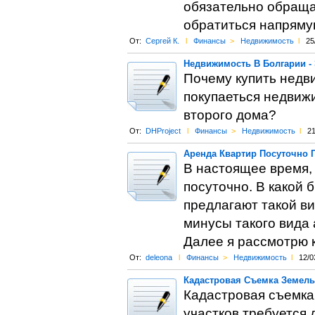
обязательно обраща
обратиться напряму
От:
Сергей К.
l
Финансы
>
Недвижимость
l
25
Недвижимость В Болгарии -
Почему купить недв
покупаеться недвиж
второго дома?
От:
DHProject
l
Финансы
>
Недвижимость
l
21
Аренда Квартир Посуточно
В настоящее время,
посуточно. В какой 
предлагают такой ви
минусы такого вида 
Далее я рассмотрю к
От:
deleona
l
Финансы
>
Недвижимость
l
12/0
Кадастровая Съемка Земель
Кадастровая съемка
участков требуется 