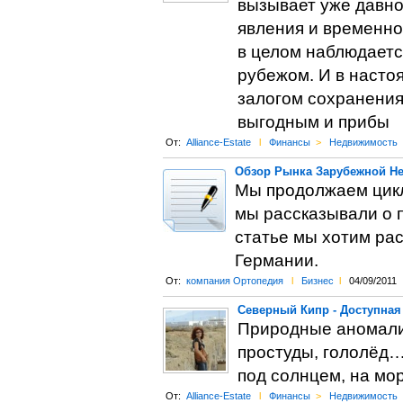
вызывает уже давно
явления и временно
в целом наблюдаетс
рубежом. И в насто
залогом сохранения
выгодным и прибы
От:
Alliance-Estate
l
Финансы
>
Недвижимость
Обзор Рынка Зарубежной Не
Мы продолжаем цикл
мы рассказывали о п
статье мы хотим рас
Германии.
От:
компания Ортопедия
l
Бизнес
l
04/09/2011
Северный Кипр - Доступная
Природные аномалии
простуды, гололёд…
под солнцем, на мо
От:
Alliance-Estate
l
Финансы
>
Недвижимость