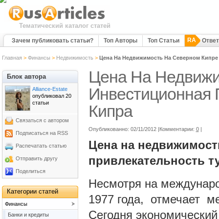
Тематический каталог статей
RA
Зачем публиковать статьи?
Топ Авторы
Топ Статьи
Отве
Главная
>
Финансы
>
Недвижимость
>
Цена На Недвижимость На Северном Кипре 
Цена На Недвижи
Блок автора
Инвестиционная 
Alliance-Estate
опубликовал 20
статьи
Кипра
Связаться с автором
Опубликованно: 02/11/2012 |Комментарии:
0
|
Подписаться на RSS
Цена на недвижимост
Распечатать статью
привлекательность ту
Отправить другу
Поделиться
Несмотря на междунаро
Категории статей
1977 года, отмечает м
Финансы
Сегодня экономический
Банки и кредиты