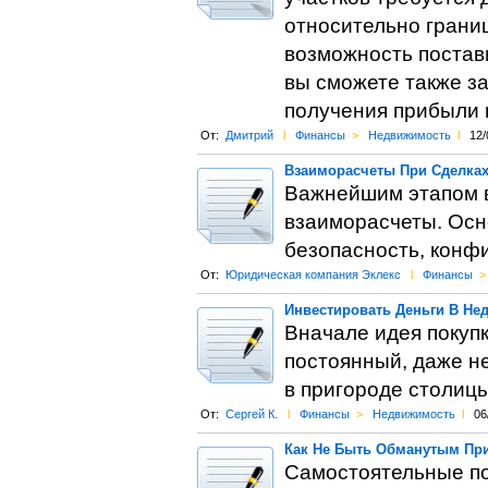
относительно границ
возможность постави
вы сможете также з
получения прибыли 
От:
Дмитрий
l
Финансы
>
Недвижимость
l
12/
Взаиморасчеты При Сделка
Важнейшим этапом в
взаиморасчеты. Осн
безопасность, конф
От:
Юридическая компания Эклекс
l
Финансы
>
Инвестировать Деньги В Не
Вначале идея покупк
постоянный, даже н
в пригороде столицы
От:
Сергей К.
l
Финансы
>
Недвижимость
l
06
Как Не Быть Обманутым При
Самостоятельные по