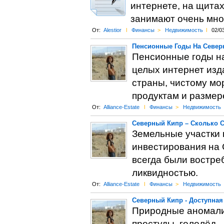
интернете, на щитах
занимают очень мног
От:
Alestior
l
Финансы
>
Недвижимость
l
02/0
Пенсионные Годы На Север
Пенсионные годы на
целых интернет изд
страны, чистому мо
продуктам и размер
От:
Alliance-Estate
l
Финансы
>
Недвижимость
Северный Кипр – Сколько 
Земельные участки 
инвестирования на 
всегда были востре
ликвидностью.
От:
Alliance-Estate
l
Финансы
>
Недвижимость
Северный Кипр - Доступная
Природные аномалии
простуды, гололёд…