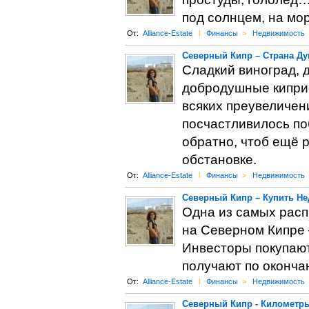
под солнцем, на мо
От:
Alliance-Estate
l
Финансы
>
Недвижимость
Северный Кипр – Страна Ду
Сладкий виноград, 
добродушные киприо
всяких преувеличени
посчастливилось по
обратно, чтоб ещё 
обстановке.
От:
Alliance-Estate
l
Финансы
>
Недвижимость
Северный Кипр – Купить Не
Одна из самых рас
на Северном Кипре 
Инвесторы покупают 
получают по оконча
От:
Alliance-Estate
l
Финансы
>
Недвижимость
Северный Кипр - Километр