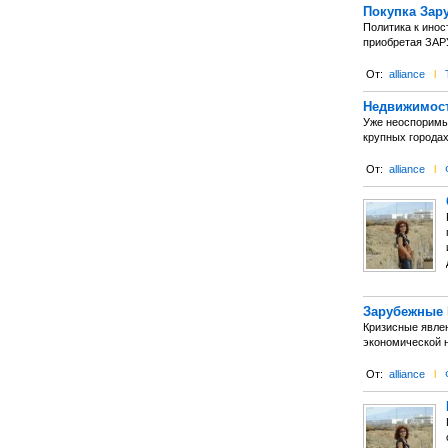
Покупка Зар
Политика к инос
приобретая ЗАР
От:
alliance
l
Недвижимост
Уже неоспоримым
крупных городах
От:
alliance
l
Зарубежные 
Кризисные явлен
экономической 
От:
alliance
l