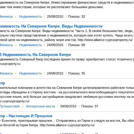
едвижимость на Северном Кипре. Инвестирование финансовых средств в недвижимост
даже тем инвесторам, которые не располагают большими деньгами.
Финансы
>
Недвижимость
l
25/08/2010
l
Показы: 32
вижимость На Северном Кипре. Виды Недвижимости
имость на Северном Кипре. Виды недвижимости. Часть 1. В своём большинстве, люди
ольно смутное представление о недвижимости, которую они хотят купить. Чаще всего,
мой цене на недвижимость, району моря или гор. http://www.alliance-cyprusproperty.ru/
Финансы
>
Недвижимость
l
24/08/2010
l
Показы: 99
В Недвижимость На Северном Кипре
движимость Северный Кипр последнее время по праву приобретает статус «горячего
rusproperty.ru
Финансы
>
Недвижимость
l
24/08/2010
l
Показы: 35
ипр
оительные компании и агентства на Северном Кипре целенаправленно работали только
взгляды обращены в сторону востока - на русскоязычного многообещающего покупате
 русские языки, всё больше застройщиков предлагают любимую русскими ипотеку на
ce-cyprusproperty.ru/
Путешествия
>
Интересные места
l
29/06/2010
l
Показы: 37
пр - Настоящее И Прошлое
 Есентепе, приоткрывая прошлое… Отправляясь из Гирне и следуя на восток, Вы обя
и богатой истории Кипра. http://www.alliance-cyprusproperty.ru/