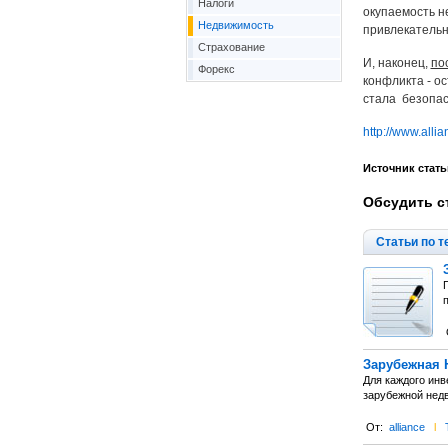
Налоги
окупаемость н
Недвижимость
привлекательн
Страхование
И, наконец,
по
Форекс
конфликта - о
стала безопасн
http://www.allia
Источник стать
Обсудить с
Статьи по т
Зарубежная 
Для каждого инв
зарубежной нед
От:
alliance
l