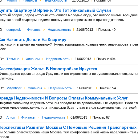
От:
74dom
l
Финансы
>
Недвижимость
l
21/06/2013
l
Показы: 84
Купить Квартиру В Ирпене, Это Тот Уникальный Случай
стрый вопрос, перед которым становятся молодые люди, это вопрос жилья. Арендное ж
покупке своей квартиры, видимо потому многие приезжают в пригород столицы.
От:
dompoisk
l
Финансы
>
Недвижимость
l
21/06/2013
l
Показы: 40
Как Накопить Деньги На Квартиру
ак накопить деньги на квартиру? Нужно: торговаться, хранить чеки, анализировать цен
ебе.
От:
Татьяна
l
Финансы
>
Недвижимость
l
11/06/2013
l
Показы: 404
Классификация Жилья В Новостройках Иркутска
Очень долгое время в городе Иркутске и его окрестностях не существовало нескромно
элитному.
От:
Mitjahtiger
l
Финансы
>
Недвижимость
l
11/06/2013
l
Показы: 54
Аренда Недвижимости И Вопросы Оплаты Коммунальных Услуг
Покупая любой вид недвижимости, вы попадаете на дополнительные издержки. Если эт
ругое жилое сооружение, то эти издержки будут у вас в виде коммунальных платежей.
От:
Anton
l
Финансы
>
Недвижимость
l
01/06/2013
l
Показы: 67
Перспективы Развития Москвы С Помощью Решения Транспортных 
ем больше благоустроена наша Москва, тем комфортнее в ней жизнь населения и тем
ороде.