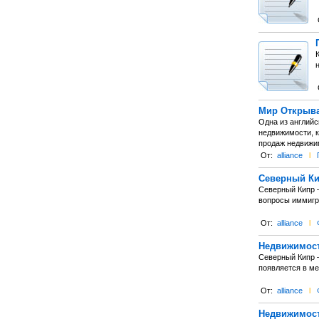
Мир Открыва
Одна из английс
недвижимости, к
продаж недвижим
От:
alliance
l
Северный Ки
Северный Кипр –
вопросы иммигра
От:
alliance
l
Недвижимост
Северный Кипр –
появляется в ме
От:
alliance
l
Недвижимост