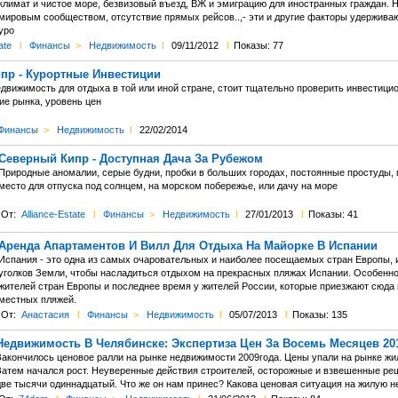
климат и чистое море, безвизовый въезд, ВЖ и эмиграцию для иностранных граждан. Н
мировым сообществом, отсутствие прямых рейсов..,- эти и другие факторы удержива
уро
ate
l
Финансы
>
Недвижимость
l
09/11/2012
l
Показы: 77
пр - Курортные Инвестиции
движимость для отдыха в той или иной стране, стоит тщательно проверить инвестици
ие рынка, уровень цен
Финансы
>
Недвижимость
l
22/02/2014
Северный Кипр - Доступная Дача За Рубежом
Природные аномалии, серые будни, пробки в больших городах, постоянные простуды, 
место для отпуска под солнцем, на морском побережье, или дачу на море
От:
Alliance-Estate
l
Финансы
>
Недвижимость
l
27/01/2013
l
Показы: 41
Аренда Апартаментов И Вилл Для Отдыха На Майорке В Испании
Испания - это одна из самых очаровательных и наиболее посещаемых стран Европы, 
уголков Земли, чтобы насладиться отдыхом на прекрасных пляжах Испании. Особенно
жителей стран Европы и последнее время у жителей России, которые приезжают сюда
местных пляжей.
От:
Анастасия
l
Финансы
>
Недвижимость
l
05/07/2013
l
Показы: 135
Недвижимость В Челябинске: Экспертиза Цен За Восемь Месяцев 20
Закончилось ценовое ралли на рынке недвижимости 2009года. Цены упали на рынке жи
Затем начался рост. Неуверенные действия строителей, осторожные и взвешенные реш
две тысячи одиннадцатый. Что же он нам принес? Какова ценовая ситуация на жилую 