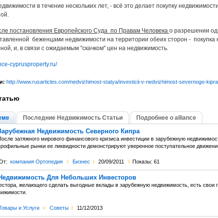
едвижимости в течение нескольких лет, - всё это делает покупку недвижимос
ой.
сле постановления Европейского Суда по Правам Человека
о разрешении одн
ставленной беженцами недвижимости на территории обеих сторон - покупка
ой, и, в связи с ожидаемым "скачком" цен на недвижимость.
nce-cyprusproperty.ru/
и:
http://www.rusarticles.com/nedvizhimost-statya/investicii-v-nedvizhimost-severnogo-kipr
татью
еме
Последние Недвижимость Статьи
Подробнее о alliance
Зарубежная Недвижимость Северного Кипра
После затяжного мирового финансового кризиса инвестиции в зарубежную недвижимос
профильные рынки ее ликвидности демонстрируют уверенное поступательное движени
От:
компания Ортопедия
l
Бизнес
l
20/09/2011
l
Показы: 61
Недвижимость Для Небольших Инвесторов
естора, желающего сделать выгодные вклады в зарубежную недвижимость, есть свои 
вижимости.
Товары и Услуги
>
Советы
l
11/12/2013