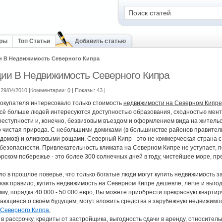
оры
Топ Статьи
Добавить статью
и В Недвижимость Северного Кипра
ии В Недвижимость Северного Кипра
29/04/2010 |Комментарии:
0
| Показы: 43
|
окупателя интересовало только стоимость
недвижимости на Северном Кипре
всё больше людей интересуются доступностью образования, сходностью мента
реступности и, конечно, безвизовым въездом и оформлением вида на жительс
о чистая природа. С небольшими домиками (в большинстве районов правител
домов) и оливковыми рощами, Северный Кипр - это не коммерческая страна с
 безопасности. Привлекательность климата на Северном Кипре не уступает, п
ском побережье - это более 300 солнечных дней в году, чистейшее море, пре
шло в прошлое поверье, что только богатые люди могут купить недвижимость з
как правило, купить недвижимость на Северном Кипре дешевле, легче и выгодн
му, порядка 40 000 - 50 000 евро, Вы можете приобрести прекрасную кварти
ающиеся о своём будущем, могут вложить средства в зарубежную недвижимо
Северного Кипра
.
в рассрочку, кредиты от застройщика, выгодность сдачи в аренду, относител