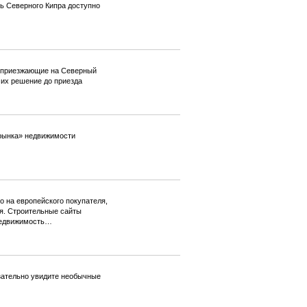
ь Северного Кипра доступно
, приезжающие на Северный
 их решение до приезда
 рынка» недвижимости
 на европейского покупателя,
ля. Строительные сайты
 недвижимость…
зательно увидите необычные