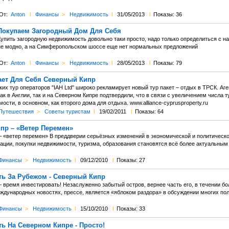
От:
Anton
l
Финансы
>
Недвижимость
l
31/05/2013
l
Показы: 36
Покупаем Загородный Дом Для Себя
Купить загородную недвижимость довольно таки просто, надо только определиться с 
не модно, а на Симферопольском шоссе еще нет нормальных предложений
От:
Anton
l
Финансы
>
Недвижимость
l
28/05/2013
l
Показы: 79
ет Для Себя Северный Кипр
ких тур операторов "IAH Ltd" широко рекламирует новый тур пакет – отдых в ТРСК. Аг
ак в Англии, так и на Северном Кипре подтвердили, что в связи с увеличением числа т
ости, в основном, как второго дома для отдыха. www.alliance-cyprusproperty.ru
Путешествия
>
Советы туристам
l
19/02/2011
l
Показы: 64
пр – «Ветер Перемен»
 «ветер перемен» В преддверии серьёзных изменений в экономической и политическо
ции, покупки недвижимости, туризма, образования становятся всё более актуальным . 
Финансы
>
Недвижимость
l
09/12/2010
l
Показы: 27
ь За Рубежом - Северный Кипр
 время инвестировать! Незаслуженно забытый остров, вернее часть его, в течении бол
ждународных новостях, прессе, является «яблоком раздора» в обсуждении многих по
Финансы
>
Недвижимость
l
15/10/2010
l
Показы: 33
ь На Северном Кипре - Просто!