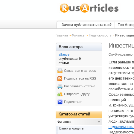
Зачем публиковать статьи?
Топ Авт
Главная
>
Финансы
>
Недвижимость
>
Инвестици
Инвестиц
Блок автора
alliance
Опубликованно: 
опубликовал 9
Если раньше п
статьи
изменилось - 
Связаться с автором
отсутствием п
его девственн
Подписаться на RSS
многоэтажных 
Распечатать статью
спокойствия и
Отправить другу
Средиземномор
поллюций.
Поделиться
И, конечно, у
понимают, что 
Категории статей
умеренную сум
люди, задумыв
Финансы
недвижимость 
Банки и кредиты
Недвижимость 