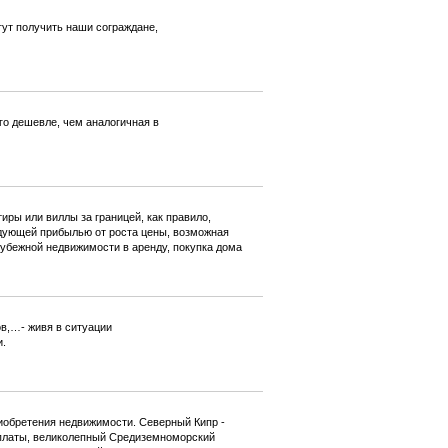
гут получить наши сограждане,
о дешевле, чем аналогичная в
ры или виллы за границей, как правило,
едующей прибылью от роста цены, возможная
рубежной недвижимости в аренду, покупка дома
ов,…- живя в ситуации
.
риобретения недвижимости. Северный Кипр -
 оплаты, великолепный Средиземноморский