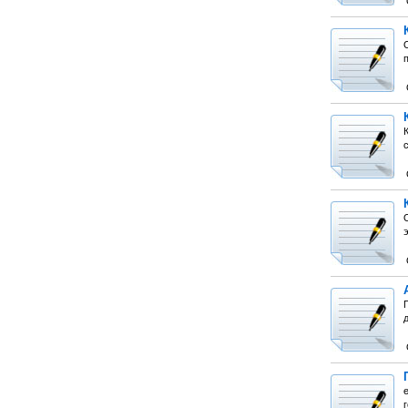
О
К
с
д
г