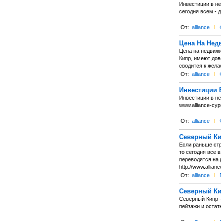
Инвестиции в н
сегодня всем - 
От:
alliance
l
Цена На Нед
Цена на недвиж
Кипр, имеют дов
сводится к желае
От:
alliance
l
Инвестиции 
Инвестиции в не
www.alliance-cyp
От:
alliance
l
Северный К
Если раньше стр
то сегодня все 
переводятся на
http://www.allian
От:
alliance
l
Северный Ки
Северный Кипр –
пейзажи и остатк