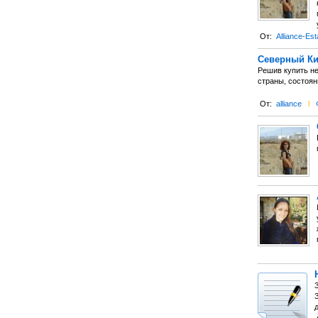
От:
Alliance-Est
Северный Ки
Решив купить не
страны, состоян
От:
alliance
l