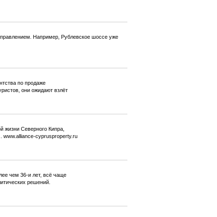
направлением. Например, Рублевское шоссе уже
ентства по продаже
уристов, они ожидают взлёт
й жизни Северного Кипра,
www.alliance-cyprusproperty.ru
ее чем 36-и лет, всё чаще
литических решений.