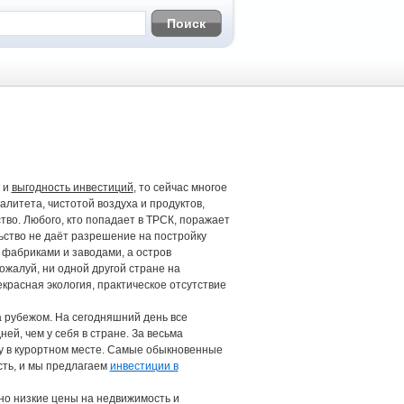
и
выгодность инвестиций
, то сейчас многое
литета, чистотой воздуха и продуктов,
тво. Любого, кто попадает в ТРСК, поражает
ьство не даёт разрешение на постройку
 фабриками и заводами, а остров
ожалуй, ни одной другой стране на
красная экология, практическое отсутствие
а рубежом. На сегодняшний день все
ей, чем у себя в стране. За весьма
ру в курортном месте. Самые обыкновенные
сть, и мы предлагаем
инвестиции в
ьно низкие цены на недвижимость и