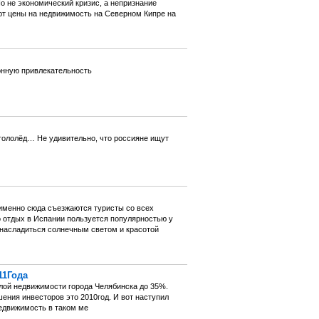
о не экономический кризис, а непризнание
ют цены на недвижимость на Северном Кипре на
онную привлекательность
гололёд… Не удивительно, что россияне ищут
именно сюда съезжаются туристы со всех
 отдых в Испании пользуется популярностью у
 насладиться солнечным светом и красотой
11Года
лой недвижимости города Челябинска до 35%.
ения инвесторов это 2010год. И вот наступил
недвижимость в таком ме