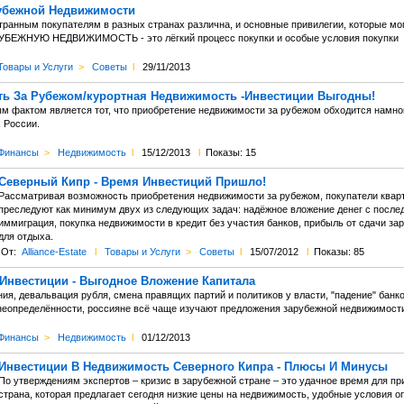
убежной Недвижимости
транным покупателям в разных странах различна, и основные привилегии, которые мо
УБЕЖНУЮ НЕДВИЖИМОСТЬ - это лёгкий процесс покупки и особые условия покупки
Товары и Услуги
>
Советы
l
29/11/2013
ь За Рубежом/курортная Недвижимость -Инвестиции Выгодны!
 фактом является тот, что приобретение недвижимости за рубежом обходится намног
 России.
Финансы
>
Недвижимость
l
15/12/2013
l
Показы: 15
Северный Кипр - Время Инвестиций Пришло!
Рассматривая возможность приобретения недвижимости за рубежом, покупатели кварти
преследуют как минимум двух из следующих задач: надёжное вложение денег с посл
иммиграция, покупка недвижимости в кредит без участия банков, прибыль от сдачи за
для отдыха.
От:
Alliance-Estate
l
Товары и Услуги
>
Советы
l
15/07/2012
l
Показы: 85
Инвестиции - Выгодное Вложение Капитала
ия, девальвация рубля, смена правящих партий и политиков у власти, "падение" банк
неопределённости, россияне всё чаще изучают предложения зарубежной недвижимости
Финансы
>
Недвижимость
l
01/12/2013
Инвестиции В Недвижимость Северного Кипра - Плюсы И Минусы
По утверждениям экспертов – кризис в зарубежной стране – это удачное время для п
страна, которая предлагает сегодня низкие цены на недвижимость, удобные условия