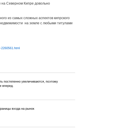
ти на Северном Кипре довольно
ого из самых сложных аспектов кипрского
 недвижимости на земле с любыми титулами
a-2260561.html
ть постепенно увеличиваются, поэтому
е вперед.
границы входа на рынок