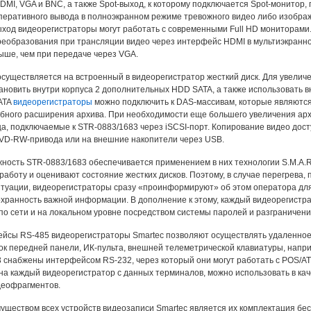
MI, VGA и BNC, а также Spot-выход, к которому подключается Spot-монитор,
перативного вывода в полноэкранном режиме тревожного видео либо изобра
ход видеорегистраторы могут работать с современными Full HD мониторами. 
реобразования при трансляции видео через интерфейс HDMI в мультиэкранно
ыше, чем при передаче через VGA.
осуществляется на встроенный в видеорегистратор жесткий диск. Для увели
ановить внутри корпуса 2 дополнительных HDD SATA, а также использовать в
ATA
видеорегистраторы
можно подключить к DAS-массивам, которые являютс
ного расширения архива. При необходимости еще большего увеличения арх
, подключаемые к STR-0883/1683 через iSCSI-порт. Копирование видео дос
VD-RW-привода или на внешние накопители через USB.
ность STR-0883/1683 обеспечивается применением в них технологии S.M.A.R.
работу и оценивают состояние жестких дисков. Поэтому, в случае перегрева,
итуации, видеорегистраторы сразу «проинформируют» об этом оператора дл
охранность важной информации. В дополнение к этому, каждый видеорегистра
о сети и на локальном уровне посредством системы паролей и разграничени
йсы RS-485 видеорегистраторы Smartec позволяют осуществлять удаленное
к передней панели, ИК-пульта, внешней телеметрической клавиатуры, напри
 снабжены интерфейсом RS-232, через который они могут работать с POS/A
а каждый видеорегистратор с данных терминалов, можно использовать в кач
деофрагментов.
ществом всех устройств видеозаписи Smartec является их комплектация 