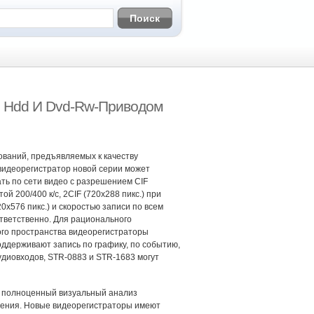
м Hdd И Dvd-Rw-Приводом
ований, предъявляемых к качеству
видеорегистратор новой серии может
ть по сети видео с разрешением CIF
той 200/400 к/с, 2CIF (720х288 пикс.) при
720х576 пикс.) и скоростью записи по всем
ответственно. Для рационального
ого пространства видеорегистраторы
ддерживают запись по графику, по событию,
удиовходов, STR-0883 и STR-1683 могут
ь полноценный визуальный анализ
дения. Новые видеорегистраторы имеют