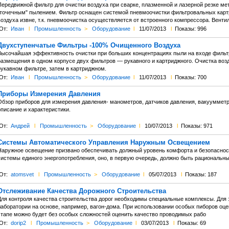
Передвижной фильтр для очистки воздуха при сварке, плазменной и лазерной резке мет
"точечным" пылением. Фильтр оснащен системой пневмоочистки фильтровальных картр
воздуха извне, т.к. пневмоочистка осуществляется от встроенного компрессора. Вент
От:
Иван
l
Промышленность
>
Оборудование
l
11/07/2013
l
Показы: 996
Двухступенчатые Фильтры -100% Очищенного Воздуха
Высочайшая эффективность очистки при больших концентрациях пыли на входе фильтра
размещения в одном корпусе двух фильтров — рукавного и картриджного. Очистка возд
рукавном фильтре, затем в картриджном.
От:
Иван
l
Промышленность
>
Оборудование
l
11/07/2013
l
Показы: 700
Приборы Измерения Давления
Обзор приборов для измерения давления- манометров, датчиков давления, вакууммет
писание и характеристики.
От:
Андрей
l
Промышленность
>
Оборудование
l
10/07/2013
l
Показы: 971
Системы Автоматического Управления Наружным Освещением
Наружное освещение призвано обеспечивать должный уровень комфорта и безопасност
системы единого энергопотребления, оно, в первую очередь, должно быть рациональн
От:
atomsvet
l
Промышленность
>
Оборудование
l
05/07/2013
l
Показы: 187
Отслеживание Качества Дорожного Строительства
Для контроля качества строительства дорог необходимы специальные комплексы. Для
лаборатории на основе, например, вагон-дома. При использовании особых пиборов оц
этапе можно будет без особых сложностей оценить качество проводимых рабо
От:
dorip2
l
Промышленность
>
Оборудование
l
03/07/2013
l
Показы: 69