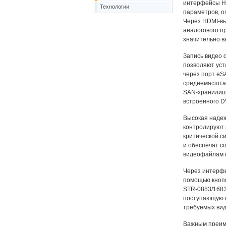
интерфейсы HD
Технологии
параметров, о
Через HDMI-вы
аналогового п
значительно в
Запись видео 
позволяют уст
через порт eS
среднемасштаб
SAN-хранилища
встроенного D
Высокая надеж
контролируют 
критической с
и обеспечат с
видеофайлам п
Через интерфе
помощью кнопо
STR-0883/1683
поступающую н
требуемых ви
Важным преиму