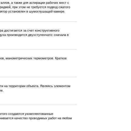
аллов, а также для аспирации рабочих мест с
иджей, при этом не требуется подвод сжатого
илятор установлен в шумоглушащей камере.
 достигается за счет конструктивного
уха производится двухступенчато: сначала в
ров, манометрических термометров. Краткое
и на территории объекта. Являясь элементом
ым.
 этого создаются укомплектованные
енивается качество проводимых работ на любом