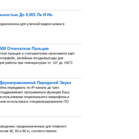
ьностью До 0,001 Лк И Ик-
едназначена для уличной видеосъемки в
500 Отпечатков Пальцев
ков пальцев и считывателем проксимити карт
интерфейс, релейные входы/выходы для
ля работы при температурах от -10° до +50°С
 Двунаправленной Передачей Звука
бна передавать по IP-каналу до трех
ы поддерживают программную функцию Easy
 использовании опционального микрофона и
 или использовать специализированное ПО
оводчики, предназначенные для плавного
сом 40, 60 и 80 кг, соответственно.