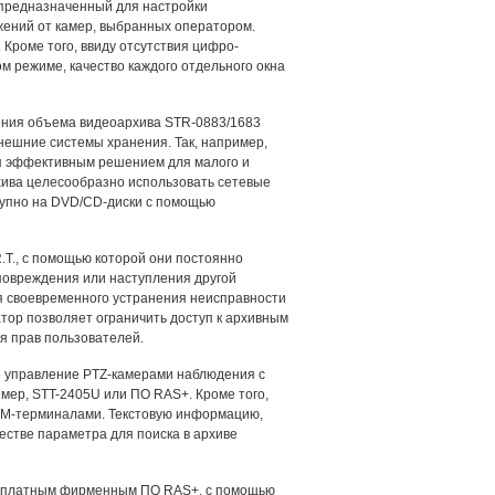
 предназначенный для настройки
жений от камер, выбранных оператором.
Кроме того, ввиду отсутствия цифро-
м режиме, качество каждого отдельного окна
чения объема видеоархива STR-0883/1683
нешние системы хранения. Так, например,
я эффективным решением для малого и
ива целесообразно использовать сетевые
тупно на DVD/CD-диски с помощью
T., с помощью которой они постоянно
 повреждения или наступления другой
я своевременного устранения неисправности
тор позволяет ограничить доступ к архивным
я прав пользователей.
 управление PTZ-камерами наблюдения с
мер, STT-2405U или ПО RAS+. Кроме того,
TM-терминалами. Текстовую информацию,
естве параметра для поиска в архиве
бесплатным фирменным ПО RAS+, с помощью