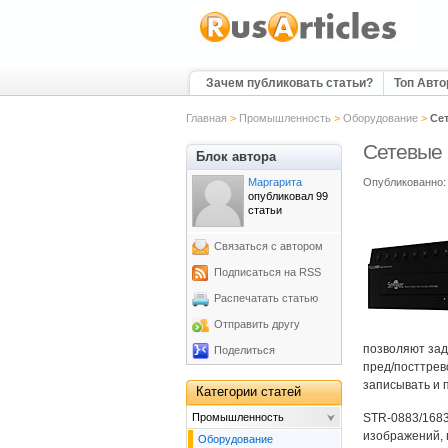
Зачем публиковать статьи?
Топ Авт
Главная
>
Промышленность
>
Оборудование
>
Cе
Cетевые 
Блок автора
Маргарита
Опубликованно: 
опубликовал 99
статьи
Связаться с автором
Подписаться на RSS
Распечатать статью
Отправить другу
позволяют зад
Поделиться
пред/посттрев
записывать и 
Категории статей
Промышленность
STR-0883/1683
изображений, 
Оборудование