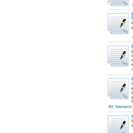
д
N
От:
Маргарита
з