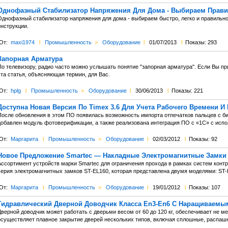
Однофазный Стабилизатор Напряжения Для Дома - Выбираем Прав
Однофазный стабилизатор напряжения для дома - выбираем быстро, легко и правильно
инструкции.
От:
maxi1974
l
Промышленность
>
Оборудование
l
01/07/2013
l
Показы: 293
Запорная Арматура
По телевизору, радио часто можно услышать понятие "запорная арматура". Если Вы пр
эта статья, объясняющая термин, для Вас.
От:
hplg
l
Промышленность
>
Оборудование
l
30/06/2013
l
Показы: 221
Доступна Новая Версия По Timex 3.6 Для Учета Рабочего Времени И
После обновления в этом ПО появилась возможность импорта отпечатков пальцев с б
добавлен модуль фотоверификации, а также реализована интеграция ПО с «1С» с исп
От:
Маргарита
l
Промышленность
>
Оборудование
l
02/03/2012
l
Показы: 92
Новое Предложение Smartec — Накладные Электромагнитные Замки
Ассортимент устройств марки Smartec для ограничения прохода в рамках систем конт
серия электромагнитных замков ST-EL160, которая представлена двумя моделями: ST-
От:
Маргарита
l
Промышленность
>
Оборудование
l
19/01/2012
l
Показы: 107
Гидравлический Дверной Доводчик Класса En3-En6 С Наращиваем
верной доводчик может работать с дверьми весом от 60 до 120 кг, обеспечивает не ме
осуществляет плавное закрытие дверей нескольких типов, включая сплошные, распашн