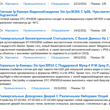
От:
Маргарита
l
Промышленность
>
Оборудование
l
12/12/2011
l
Показы: 135
Уличная Ip-Камера Видеонаблюдения Stc-Ipx3630A С Ip66, Чувствител
Подсветкой
Сетевая камера STC-IPX3630 «день/ночь» входит в инновационную серию NEYRO и пр
иапазоне температур до -40°С.
От:
Маргарита
l
Промышленность
>
Оборудование
l
14/11/2011
l
Показы: 109
Универсальный Биометрический Считыватель С Базой Данных На 1 
Для аутентификации ST-FR020EM снабжен высокоточным оптическим сканером отпечат
стандарта Em Marine. Кроме того, новый биометрический считыватель имеет Wiegand-
подключения периферийных устройств, а также прочный металлический корпус с IP54 д
на объектах с высокими требованиями по надежности устройств СКУД.
От:
Маргарита
l
Промышленность
>
Оборудование
l
09/11/2011
l
Показы: 50
Oхранные Ip-Камеры Stc-Ipm3091A С Поддержкой Mpeg-4 И M-Jpeg И
Новинка снабжена слотом для карт памяти microSD для локальной записи видео и спосо
видеопотоков одновременно в форматах MPEG-4 и M-JPEG. Кроме того, эти IP-камер
Day/Night и обеспечивают двунаправленную аудиосвязь с зоной видеонаблюдения при
динамика. Настройку и управление STC-IPM3091A можно выполнять через веб-браузер
etStation.
l
Промышленность
>
Оборудование
l
01/11/2011
l
Показы: 53
Универсальные Доводчики Дверей С Различными Наборами Опций
Устройства ST-DC002, ST-DC003 и ST-DC004 представляют собой гидромеханические д
акрытия дверей нескольких типов, включая сплошные, распашные, стеклянные и др., ве