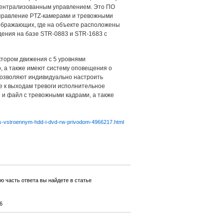
централизованным управлением. Это ПО
управление PTZ-камерами и тревожными
ображающих, где на объекте расположены
дения на базе STR-0883 и STR-1683 с
тором движения с 5 уровнями
, а также имеют систему оповещения о
позволяют индивидуально настроить
е к выходам тревоги исполнительное
 и файл с тревожными кадрами, а также
3-s-vstroennym-hdd-i-dvd-rw-privodom-4966217.html
ю часть ответа вы найдете в статье
6