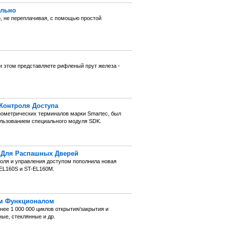
ильно
, не переплачивая, с помощью простой
и этом представляете рифленый прут железа -
 Контроля Доступа
иометрических терминалов марки Smartec, был
ользованием специального модуля SDK.
 Для Распашных Дверей
роля и управления доступом пополнила новая
EL160S и ST-EL160M.
ым Функционалом
нее 1 000 000 циклов открытия/закрытия и
ые, стеклянные и др.