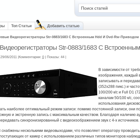
оры
Топ Статьи
Добавить статью
тевые Видеорегистраторы Str-0883/1683 С Встроенным Hdd И Dvd-Rw-Приводом
Видеорегистраторы Str-0883/1683 С Встроенны
29/06/2011 |Комментарии:
0
| Показы: 44
|
В зависимости от треб
изображения, каждый 
записывать и передава
(352х288 пикс.) и часто
100/200 к/с и Full D1 (
каналам 50/100 к/с, со
использования дисков
ать наиболее оптимальный режим записи: помимо постоянной записи, они по
ожную и экстренную запись с максимальным качеством. Благодаря наличию а
передавать синхронизированный с видеоизображением звук с 4-х источников.
 снабжены несколькими видеовыходами, что позволяет оператору проводит
поступающих от камер с использованием различных типов мониторов наблю