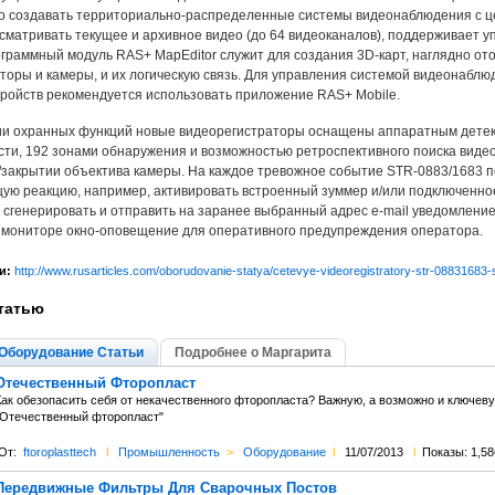
о создавать территориально-распределенные системы видеонаблюдения с 
сматривать текущее и архивное видео (до 64 видеоканалов), поддерживает 
граммный модуль RAS+ MapEditor служит для создания 3D-карт, наглядно от
торы и камеры, и их логическую связь. Для управления системой видеонаблю
ройств рекомендуется использовать приложение RAS+ Mobile.
и охранных функций новые видеорегистраторы оснащены аппаратным детек
сти, 192 зонами обнаружения и возможностью ретроспективного поиска видео
закрытии объектива камеры. На каждое тревожное событие STR-0883/1683 
ую реакцию, например, активировать встроенный зуммер и/или подключенно
 сгенерировать и отправить на заранее выбранный адрес e-mail уведомление
 мониторе окно-оповещение для оперативного предупреждения оператора.
и:
http://www.rusarticles.com/oborudovanie-statya/cetevye-videoregistratory-str-0883168
татью
Оборудование Статьи
Подробнее о Маргарита
Отечественный Фторопласт
Как обезопасить себя от некачественного фторопласта? Важную, а возможно и ключеву
"Отечественный фторопласт"
От:
ftoroplasttech
l
Промышленность
>
Оборудование
l
11/07/2013
l
Показы: 1,58
Передвижные Фильтры Для Сварочных Постов