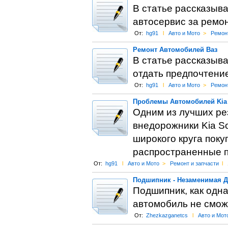
В статье рассказыв
автосервис за ремон
От:
hg91
l
Авто и Мото
>
Ремонт
Ремонт Автомобилей Ваз
В статье рассказыва
отдать предпочтени
От:
hg91
l
Авто и Мото
>
Ремонт
Проблемы Автомобилей Kia 
Одним из лучших ре
внедорожники Kia S
широкого круга поку
распространенные п
От:
hg91
l
Авто и Мото
>
Ремонт и запчасти
l
Подшипник - Незаменимая 
Подшипник, как одна
автомобиль не сможе
От:
Zhezkazganetcs
l
Авто и Мот