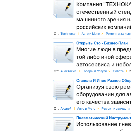
Компания "ТЕХНОКАР
отечественный стенд
машинного зрения на
российских компаний
От:
Technocar
l
Авто и Мото
>
Ремонт и запчас
Открыть Сто - Бизнес-План
Многие люди в пред
той либо иной сфере
автосервиса и небо
От:
Анастасия
l
Товары и Услуги
>
Советы
l
2
Стапели И Иное Разное Обо
Организуя свою рем
оборудовании для а
его качества зависи
От:
Андрей
l
Авто и Мото
>
Ремонт и запчасти
Пневматический Инструмент
Использование пнев