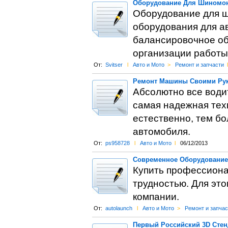
Оборудование Для Шиномон
Оборудование для ш
оборудования для а
балансировочное об
организации работы
От:
Svitser
l
Авто и Мото
>
Ремонт и запчасти
l
Ремонт Машины Своими Рук
Абсолютно все водит
самая надежная техн
естественно, тем бо
автомобиля.
От:
ps958728
l
Авто и Мото
l
06/12/2013
Современное Оборудование 
Купить профессиона
трудностью. Для эт
компании.
От:
autolaunch
l
Авто и Мото
>
Ремонт и запчас
Первый Российский 3D Стен