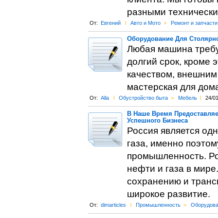
разными технически
От:
Евгений
l
Авто и Мото
>
Ремонт и запчасти
Оборудование Для Столярн
Любая машина требуе
долгий срок, кроме 
качеством, внешним 
мастерская для дома
От:
Alla
l
Обустройство быта
>
Мебель
l
24/01
В Наше Время Предоставляе
Успешного Бизнеса
Россия является од
газа, именно поэто
промышленность. Ро
нефти и газа в мире
сохранению и транс
широкое развитие.
От:
dimarticles
l
Промышленность
>
Оборудова