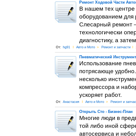
Ремонт Ходовой Части Авто
В нашем тех центре
оборудованием для 
Слесарный ремонт – 
технологически опе
диагностику, а зате
От:
hg91
l
Авто и Мото
>
Ремонт и запчасти
l
Пневматический Инструмент
Использование пнев
потрясающе удобно.
несколько инструме
компрессора и набо
ускоряет работ.
От:
Анастасия
l
Авто и Мото
>
Ремонт и запча
Открыть Сто - Бизнес-План
Многие люди в пред
той либо иной сфере
автосервиса и небо