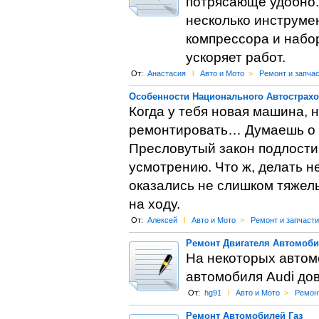
потрясающе удобно.
несколько инструме
компрессора и набо
ускоряет работ.
От:
Анастасия
l
Авто и Мото
>
Ремонт и запча
Особенности Национального Автострах
Когда у тебя новая машина, 
ремонтировать… Думаешь о ч
Пресловутый закон подлости
усмотрению. Что ж, делать н
оказались не слишком тяжелы
на ходу.
От:
Алексей
l
Авто и Мото
>
Ремонт и запчасти
Ремонт Двигателя Автомоби
На некоторых автом
автомобиля Audi до
От:
hg91
l
Авто и Мото
>
Ремонт
Ремонт Автомобилей Газ