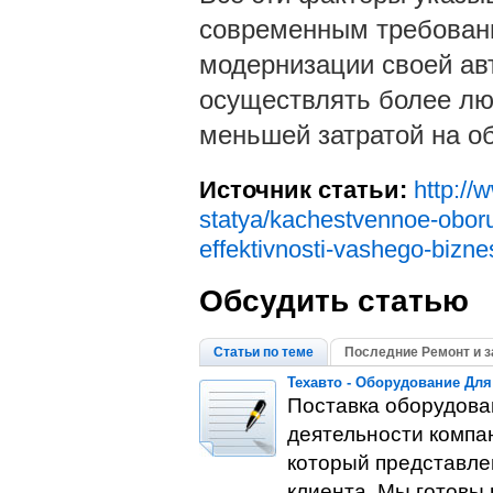
современным требовани
модернизации своей авт
осуществлять более лю
меньшей затратой на о
Источник статьи:
http://
statya/kachestvennoe-oboru
effektivnosti-vashego-bizn
Обсудить статью
Статьи по теме
Последние Ремонт и з
Техавто - Оборудование Для
Поставка оборудова
деятельности компа
который представлен
клиента. Мы готовы