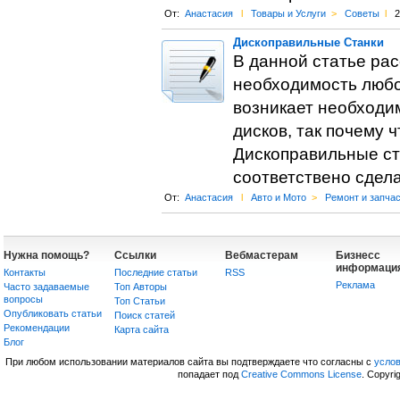
От:
Анастасия
l
Товары и Услуги
>
Советы
l
2
Дископравильные Станки
В данной статье рас
необходимость любо
возникает необходим
дисков, так почему ч
Дископравильные ст
соответствено сдел
От:
Анастасия
l
Авто и Мото
>
Ремонт и запча
Нужна помощь?
Ссылки
Вебмастерам
Бизнесс
информаци
Контакты
Последние статьи
RSS
Реклама
Часто задаваемые
Топ Авторы
вопросы
Топ Статьи
Опубликовать статьи
Поиск статей
Рекомендации
Карта сайта
Блог
При любом использовании материалов сайта вы подтверждаете что согласны с
усло
попадает под
Creative Commons License
. Copyri